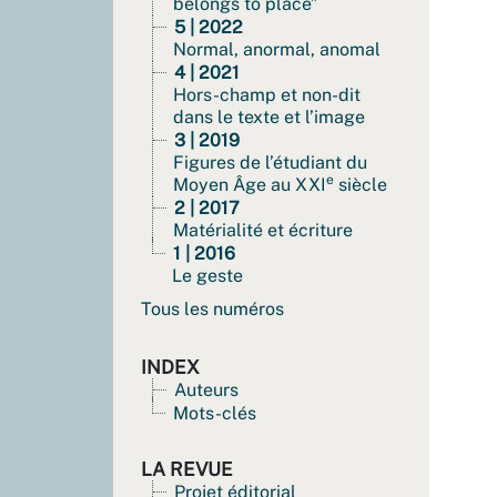
belongs to place”
5 | 2022
Normal, anormal, anomal
4 | 2021
Hors-champ et non-dit
dans le texte et l’image
3 | 2019
Figures de l’étudiant du
e
Moyen Âge au XXI
siècle
2 | 2017
Matérialité et écriture
1 | 2016
Le geste
Tous les numéros
INDEX
Auteurs
Mots-clés
LA REVUE
Projet éditorial