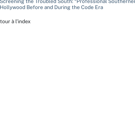
Screening the Troubled South: “Professional Southerner
Hollywood Before and During the Code Era
tour à l’index