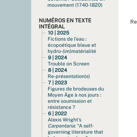
mouvement (1740-1820)
NUMÉROS EN TEXTE
Re
INTÉGRAL
10 | 2025
Fictions de l’eau :
écopoétique bleue et
hydro-(im)matérialité
9 | 2024
Trouble on Screen
8 | 2024
Re-présentation(s)
7 | 2023
Figures de brodeuses du
Moyen Âge à nos jours :
entre soumission et
résistance ?
6 | 2022
Alexis Wright’s
Carpentaria
: “A self-
governing literature that