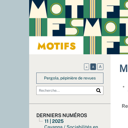
M
A
A
A
Pergola, pépinière de revues
Re
DERNIERS NUMÉROS
11 | 2025
Cavanna / Sociabilités en