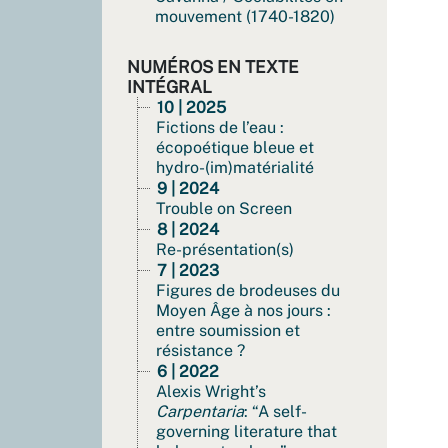
mouvement (1740-1820)
NUMÉROS EN TEXTE
INTÉGRAL
10 | 2025
Fictions de l’eau :
écopoétique bleue et
hydro-(im)matérialité
9 | 2024
Trouble on Screen
8 | 2024
Re-présentation(s)
7 | 2023
Figures de brodeuses du
Moyen Âge à nos jours :
entre soumission et
résistance ?
6 | 2022
Alexis Wright’s
Carpentaria
: “A self-
governing literature that