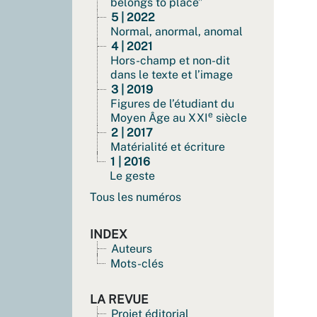
belongs to place”
5 | 2022
Normal, anormal, anomal
4 | 2021
Hors-champ et non-dit
dans le texte et l’image
3 | 2019
Figures de l’étudiant du
e
Moyen Âge au XXI
siècle
2 | 2017
Matérialité et écriture
1 | 2016
Le geste
Tous les numéros
INDEX
Auteurs
Mots-clés
LA REVUE
Projet éditorial