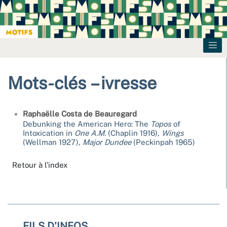
Mots-clés – ivresse
Raphaëlle Costa de
Beauregard
Debunking the American Hero: The
Topos
of
Intoxication in
One A.M.
(Chaplin 1916),
Wings
(Wellman 1927),
Major Dundee
(Peckinpah 1965)
Retour à l’index
FILS D'INFOS