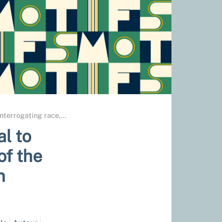
 interrogating race,
…
l to
of the
n