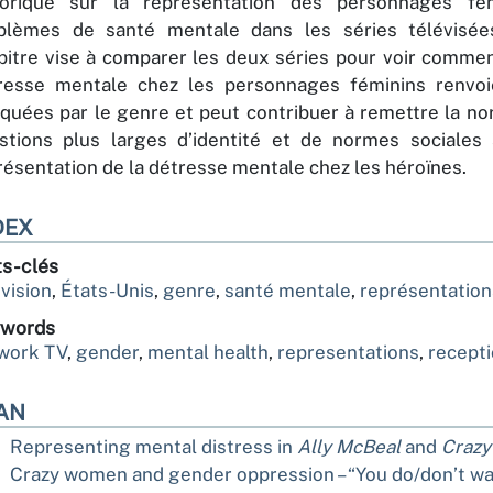
torique sur la représentation des personnages fé
blèmes de santé mentale dans les séries télévisée
pitre vise à comparer les deux séries pour voir commen
resse mentale chez les personnages féminins renvo
quées par le genre et peut contribuer à remettre la n
stions plus larges d’identité et de normes sociales
résentation de la détresse mentale chez les héroïnes.
DEX
s-clés
évision
,
États-Unis
,
genre
,
santé mentale
,
représentation
words
work TV
,
gender
,
mental health
,
representations
,
recept
AN
Representing mental distress in
Ally McBeal
and
Crazy
Crazy women and gender oppression – “You do/don’t wa