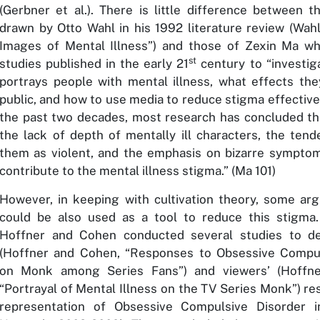
(Gerbner et al.)
. There is little difference between t
drawn by Otto Wahl in his 1992 literature review
(Wah
Images of Mental Illness”)
and those of Zexin Ma wh
st
studies published in the early 21
century to “investi
portrays people with mental illness, what effects th
public, and how to use media to reduce stigma effective
the past two decades, most research has concluded th
the lack of depth of mentally ill characters, the tend
them as violent, and the emphasis on bizarre symptoms
contribute to the mental illness stigma.”
(Ma 101)
However, in keeping with cultivation theory, some ar
could be also used as a tool to reduce this stigma.
Hoffner and Cohen conducted several studies to de
(Hoffner and Cohen, “Responses to Obsessive Compul
on Monk among Series Fans”)
and viewers’
(Hoffn
“Portrayal of Mental Illness on the TV Series Monk”)
res
representation of Obsessive Compulsive Disorder 