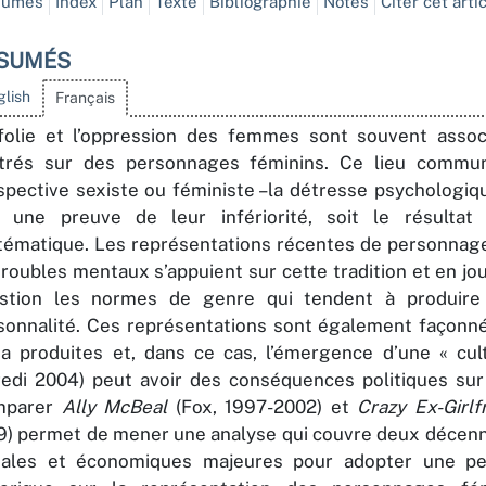
sumés
Index
Plan
Texte
Bibliographie
Notes
Citer cet arti
SUMÉS
glish
Français
folie et l’oppression des femmes sont souvent assoc
trés sur des personnages féminins. Ce lieu commu
spective sexiste ou féministe –la détresse psychologi
t une preuve de leur infériorité, soit le résultat
tématique. Les représentations récentes de personnage
troubles mentaux s’appuient sur cette tradition et en jo
stion les normes de genre qui tendent à produire
sonnalité. Ces représentations sont également façonné
 a produites et, dans ce cas, l’émergence d’une « cul
redi 2004) peut avoir des conséquences politiques sur
mparer
Ally McBeal
(Fox, 1997-2002) et
Crazy Ex-Girlf
9) permet de mener une analyse qui couvre deux décenn
iales et économiques majeures pour adopter une per