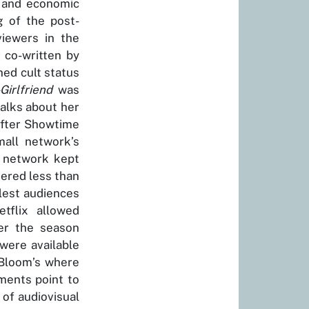
l and economic
g of the post-
viewers in the
r co-written by
ned cult status
Girlfriend
was
talks about her
after Showtime
all network’s
e network kept
nered less than
lest audiences
flix allowed
ter the season
were available
Bloom’s where
ments point to
of audiovisual