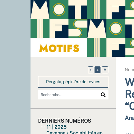
Num
A
A
A
W
Pergola, pépinière de revues
R
“
Ana
DERNIERS NUMÉROS
11 | 2025
Cavanna / Sociabilités en