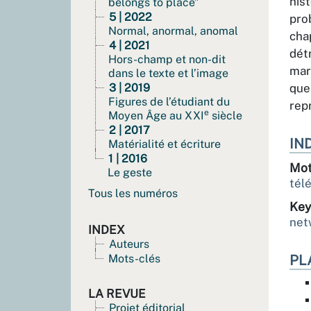
his
belongs to place”
5 | 2022
pro
Normal, anormal, anomal
cha
4 | 2021
dét
Hors-champ et non-dit
mar
dans le texte et l’image
3 | 2019
que
Figures de l’étudiant du
rep
e
Moyen Âge au XXI
siècle
2 | 2017
IN
Matérialité et écriture
1 | 2016
Mot
Le geste
tél
Tous les numéros
Key
net
INDEX
Auteurs
Mots-clés
PL
LA REVUE
Projet éditorial