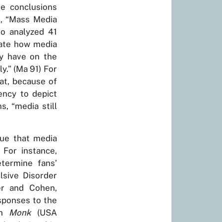
he conclusions
l, “Mass Media
o analyzed 41
gate how media
ey have on the
ly.”
(Ma 91)
For
at, because of
ency to depict
, “media still
gue that media
 For instance,
termine fans’
sive Disorder
er and Cohen,
ponses to the
in
Monk
(USA