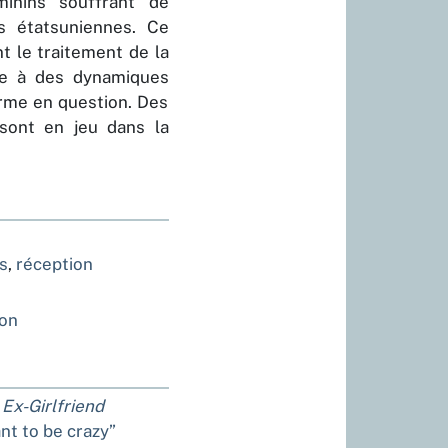
minins souffrant de
s étatsuniennes. Ce
t le traitement de la
ie à des dynamiques
orme en question. Des
 sont en jeu dans la
s
,
réception
ion
 Ex-Girlfriend
nt to be crazy”