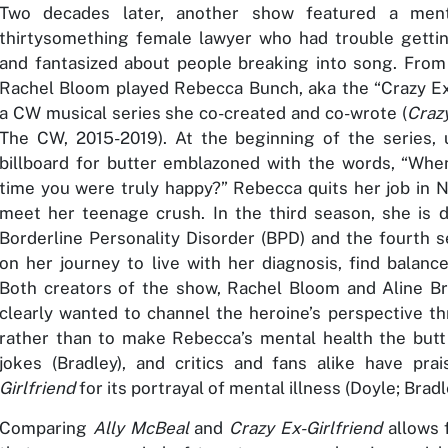
Two decades later, another show featured a ment
thirtysomething female lawyer who had trouble getti
and fantasized about people breaking into song. From
Rachel Bloom played Rebecca Bunch, aka the “Crazy Ex-
a CW musical series she co-created and co-wrote (
Crazy
The CW, 2015-2019). At the beginning of the series,
billboard for butter emblazoned with the words, “Whe
time you were truly happy?” Rebecca quits her job in 
meet her teenage crush. In the third season, she is 
Borderline Personality Disorder (BPD) and the fourth 
on her journey to live with her diagnosis, find balanc
Both creators of the show, Rachel Bloom and Aline 
clearly wanted to channel the heroine’s perspective 
rather than to make Rebecca’s mental health the butt 
jokes
(Bradley)
, and critics and fans alike have pra
Girlfriend
for its portrayal of mental illness
(Doyle; Bradl
Comparing
Ally McBeal
and
Crazy Ex-Girlfriend
allows f