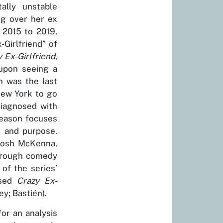
ally unstable
ng over her ex
 2015 to 2019,
Girlfriend” of
 Ex-Girlfriend
,
 upon seeing a
n was the last
New York to go
diagnosed with
season focuses
e and purpose.
Brosh McKenna,
through comedy
of the series’
ised
Crazy Ex-
ey; Bastién)
.
or an analysis