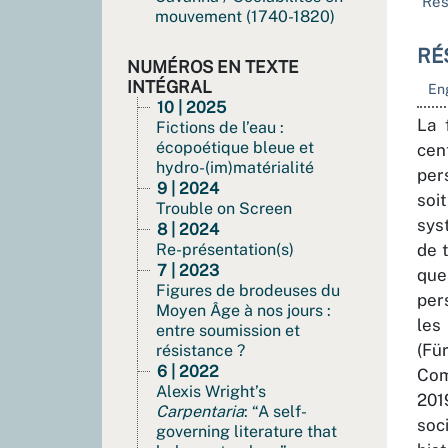
Ré
mouvement (1740-1820)
RÉ
NUMÉROS EN TEXTE
INTÉGRAL
En
10 | 2025
La 
Fictions de l’eau :
écopoétique bleue et
cen
hydro-(im)matérialité
per
9 | 2024
soi
Trouble on Screen
sys
8 | 2024
Re-présentation(s)
de 
7 | 2023
que
Figures de brodeuses du
per
Moyen Âge à nos jours :
les
entre soumission et
(Fü
résistance ?
6 | 2022
Co
Alexis Wright’s
201
Carpentaria
: “A self-
soc
governing literature that