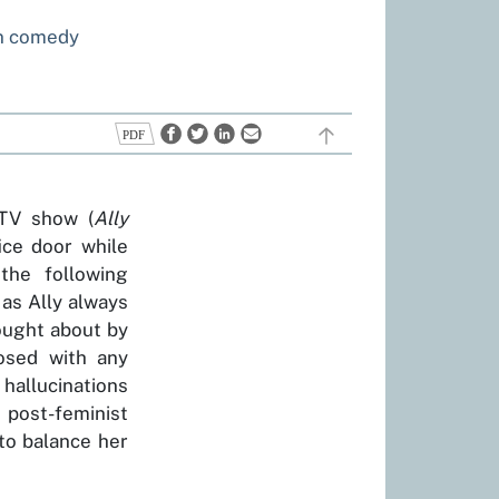
in comedy
 TV show (
Ally
ice door while
the following
 as Ally always
ought about by
nosed with any
 hallucinations
post-feminist
 to balance her