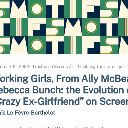
éros
9 | 2024 : Trouble on Screen
II - Troubling the status quo:
orking Girls, From Ally McBea
ebecca Bunch: the Evolution 
Crazy Ex-Girlfriend” on Scree
ïs Le
Fèvre-Berthelot