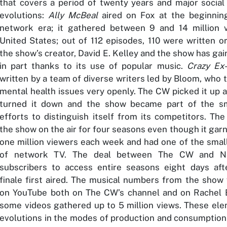
that covers a period of twenty years and major socia
evolutions:
Ally McBeal
aired on Fox at the beginnin
network era; it gathered between 9 and 14 million 
United States; out of 112 episodes, 110 were written o
the show’s creator, David E. Kelley and the show has gai
in part thanks to its use of popular music.
Crazy Ex-
written by a team of diverse writers led by Bloom, who 
mental health issues very openly. The CW picked it up 
turned it down and the show became part of the sm
efforts to distinguish itself from its competitors. Th
the show on the air for four seasons even though it gar
one million viewers each week and had one of the smal
of network TV. The deal between The CW and Net
subscribers to access entire seasons eight days af
finale first aired. The musical numbers from the show 
on YouTube both on The CW’s channel and on Rachel 
some videos gathered up to 5 million views. These ele
evolutions in the modes of production and consumption 