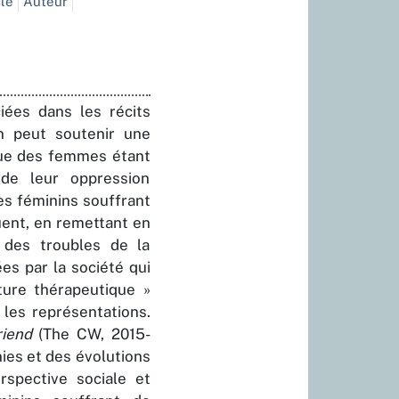
cle
Auteur
iées dans les récits
n peut soutenir une
que des femmes étant
 de leur oppression
s féminins souffrant
uent, en remettant en
 des troubles de la
es par la société qui
ture thérapeutique »
 les représentations.
riend
(The CW, 2015-
ies et des évolutions
spective sociale et