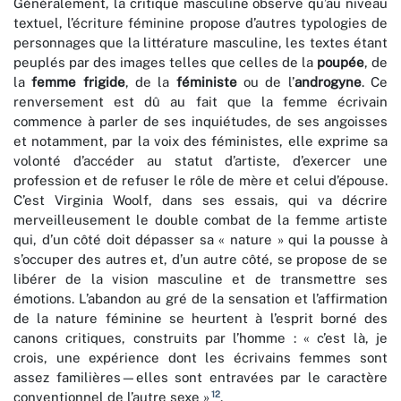
Généralement, la critique masculine observe qu’au niveau
textuel, l’écriture féminine propose d’autres typologies de
personnages que la littérature masculine, les textes étant
peuplés par des images telles que celles de la
poupée
, de
la
femme frigide
, de la
féministe
ou de l’
androgyne
. Ce
renversement est dû au fait que la femme écrivain
commence à parler de ses inquiétudes, de ses angoisses
et notamment, par la voix des féministes, elle exprime sa
volonté d’accéder au statut d’artiste, d’exercer une
profession et de refuser le rôle de mère et celui d’épouse.
C’est Virginia Woolf, dans ses essais, qui va décrire
merveilleusement le double combat de la femme artiste
qui, d’un côté doit dépasser sa « nature » qui la pousse à
s’occuper des autres et, d’un autre côté, se propose de se
libérer de la vision masculine et de transmettre ses
émotions. L’abandon au gré de la sensation et l’affirmation
de la nature féminine se heurtent à l’esprit borné des
canons critiques, construits par l’homme : « c’est là, je
crois, une expérience dont les écrivains femmes sont
assez familières—elles sont entravées par le caractère
12
conventionnel de l’autre sexe »
.