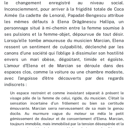
le changement enregistré au niveau social.
Inconsciemment, pour arriver à la frigidité totale de Coca
Aimée (la cadette de Lenora), Papadat-Bengescu attribue
les mêmes défauts à Elena Drăgănescu Hallipa, un
personnage situé à mi-chemin entre la femme soumise à
ses pulsions et la femme-objet, dépourvue de tout désir.
Lorsqu’elle tombe amoureuse du musicien Marcian, Elena
ressent un sentiment de culpabilité, déclenché par les
canons d’une société qui l’oblige à dissimuler son hostilité
envers un mari obèse, dégoûtant, timide et égoïste.
L’amour d’Elena et de Marcian se déroule dans des
espaces clos, comme la voiture ou une chambre modeste,
avec l’angoisse d’être découverts par des regards
indiscrets :
Un espace restreint et comme inexistant séparait à présent le
visage pâle de la femme de celui, rigide, du musicien. C’était la
sensation incertaine d’un frôlement ou bien sa certitude
émouvante. Marcian serra nerveusement de sa main le genou
docile. Au murmure vague du moteur se mêla le petit
gémissement de douleur et de consentement d’Elena. Marcian,
toujours immobile, mais immobilisé par la tension désespérée et la