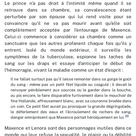
Le prince n’a pas droit à l’intimité même quand il se
retrouve dans sa chambre, sa convalescence étant
perturbée par son épouse qui lui rend visite pour se
convaincre qu’il ne va pas mourir avant qu’elle soit
complètement acceptée par l’entourage de Maxence.
Celui-ci commence à considérer sa chambre comme un
sanctuaire que les autres profanent chaque fois qu’ils y
entrent. Isolé du monde extérieur, il surveille les
symptômes de la tuberculose, espionne les taches de
sang sur les draps et essaye d’anticiper le début de
l’hémorragie, vivant la maladie comme un état d’esprit :
Il ne fallait surtout pas qu’il laisse remonter dans sa gorge le goût
du sang : même pas un petit filet liquide ou coagulé ; il devait le
renvoyer péniblement aux sources ou le garder dans la bouche,
ou pis encore, le faire disparaître furtivement dans le mouchoir de
fine Hollande, affreusement blanc, avec sa couronne brodée dans
un coin. Ce petit filet aurait pu provoquer la grande dégringolade,
le déferlement des eaux et l’écroulement de rochers de sang,
22
danger omniprésent que Maxence portait héroïquement en lui.
Maxence et Lenora sont des personnages inutiles dans ce
monde qui leur refuse la sexualité, le plaisir ou la débilité