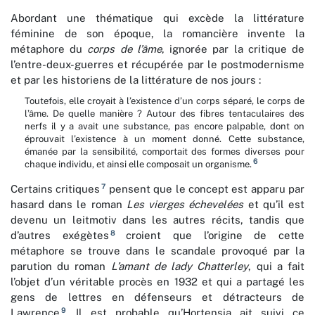
Abordant une thématique qui excède la littérature
féminine de son époque, la romancière invente la
métaphore du
corps de l’âme
, ignorée par la critique de
l’entre-deux-guerres et récupérée par le postmodernisme
et par les historiens de la littérature de nos jours :
Toutefois, elle croyait à l’existence d’un corps séparé, le corps de
l’âme. De quelle manière ? Autour des fibres tentaculaires des
nerfs il y a avait une substance, pas encore palpable, dont on
éprouvait l’existence à un moment donné. Cette substance,
émanée par la sensibilité, comportait des formes diverses pour
6
chaque individu, et ainsi elle composait un organisme.
7
Certains critiques
pensent que le concept est apparu par
hasard dans le roman
Les
vierges échevelées
et qu’il est
devenu un leitmotiv dans les autres récits, tandis que
8
d’autres exégètes
croient que l’origine de cette
métaphore se trouve dans le scandale provoqué par la
parution du roman
L’amant de lady Chatterley
, qui a fait
l’objet d’un véritable procès en 1932 et qui a partagé les
gens de lettres en défenseurs et détracteurs de
9
Lawrence
. Il est probable qu’Hortensia ait suivi ce