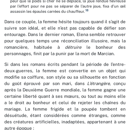
peur que le poids si cher ne se déplace, la joue rendue fiévreuse
par l’effort pour ne pas se séparer de l’autre joue, fixa d’un œil
18
assassin les épaules carrées du chauffeur.
Dans ce couple, la femme hésite toujours quand il s’agit de
suivre son idéal, et elle n’est pas capable de défier son
entourage. Dans le dernier roman, Elena semble retrouver
pour quelques temps une réconciliation illusoire, mais la
romancière, habituée à
détruire
le bonheur des
personnages, finit par la punir par la mort de Marcian.
Si dans les romans écrits pendant la période de l’entre-
deux-guerres, la femme est convertie en un objet qui
modifie sa coiffure, son style ou sa silhouette en fonction
du goût éprouvé par son mari, dans
L’étrangère
, conçu
après la Deuxième Guerre mondiale, la femme gagne une
certaine liberté quant à ses mœurs, ou tout au moins elle
a le droit au bonheur et celui de rejeter les chaînes du
mariage. La femme frigide et la poupée tombent en
désuétude, étant considérées comme étranges, comme
des créatures artificielles, inadaptées, appartenant à une
autre époque :