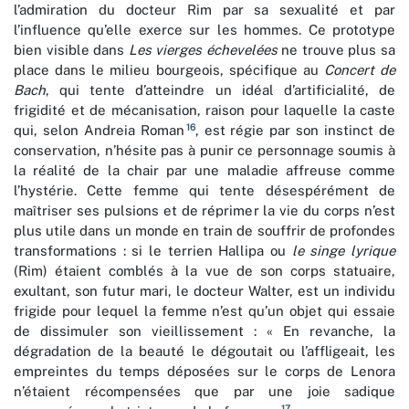
l’admiration du docteur Rim par sa sexualité et par
l’influence qu’elle exerce sur les hommes. Ce prototype
bien visible dans
Les vierges échevelées
ne trouve plus sa
place dans le milieu bourgeois, spécifique au
Concert de
Bach
, qui tente d’atteindre un idéal d’artificialité, de
frigidité et de mécanisation, raison pour laquelle la caste
16
qui, selon Andreia Roman
, est régie par son instinct de
conservation, n’hésite pas à punir ce personnage soumis à
la réalité de la chair par une maladie affreuse comme
l’hystérie. Cette femme qui tente désespérément de
maîtriser ses pulsions et de réprimer la vie du corps n’est
plus utile dans un monde en train de souffrir de profondes
transformations : si le terrien Hallipa ou
le singe lyrique
(Rim) étaient comblés à la vue de son corps statuaire,
exultant, son futur mari, le docteur Walter, est un individu
frigide pour lequel la femme n’est qu’un objet qui essaie
de dissimuler son vieillissement : « En revanche, la
dégradation de la beauté le dégoutait ou l’affligeait, les
empreintes du temps déposées sur le corps de Lenora
n’étaient récompensées que par une joie sadique
17