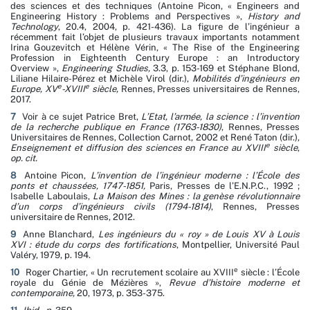
des sciences et des techniques (Antoine Picon, « Engineers and
Engineering History : Problems and Perspectives »,
History and
Technology
,
20.4, 2004, p. 421-436). La figure de l’ingénieur a
récemment fait l’objet de plusieurs travaux importants notamment
Irina Gouzevitch et Hélène Vérin, « The Rise of the Engineering
Profession in Eighteenth Century Europe : an Introductory
Overview »,
Engineering Studies,
3.3, p. 153-169 et Stéphane Blond,
Liliane Hilaire-Pérez et Michèle Virol (dir.),
Mobilités d’ingénieurs en
e
e
Europe, XV
-XVIII
siècle,
Rennes, Presses universitaires de Rennes,
2017.
7
Voir à ce sujet Patrice Bret,
L’Etat, l’armée, la science : l’invention
de la recherche publique en France (1763-1830)
, Rennes, Presses
Universitaires de Rennes, Collection Carnot, 2002 et René Taton (dir.),
e
Enseignement et diffusion des sciences en France au XVIII
siècle
,
op. cit.
8
Antoine Picon,
L’invention de l’ingénieur moderne : l’École des
ponts et chaussées, 1747-1851,
Paris, Presses de l’E.N.P.C., 1992 ;
Isabelle Laboulais,
La Maison des Mines : la genèse révolutionnaire
d’un corps d’ingénieurs civils (1794-1814)
, Rennes, Presses
universitaire de Rennes, 2012.
9
Anne Blanchard,
Les ingénieurs du « roy » de Louis XV à Louis
XVI : étude du corps des fortifications
, Montpellier, Université Paul
Valéry, 1979, p. 194.
e
10
Roger Chartier, « Un recrutement scolaire au XVIII
siècle : l’École
royale du Génie de Mézières »,
Revue d’histoire moderne et
contemporaine,
20, 1973, p. 353-375.