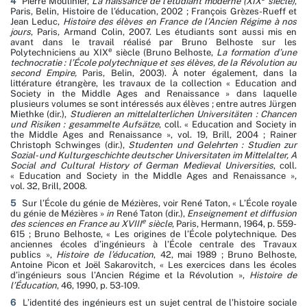
4
Pierre Moulinier,
La naissance de l’étudiant moderne (XIX
siècle)
,
Paris, Belin, Histoire de l’éducation, 2002 ; François Grèzes-Rueff et
Jean Leduc,
Histoire des élèves en France de l’Ancien Régime à nos
jours
, Paris, Armand Colin, 2007. Les étudiants sont aussi mis en
avant dans le travail réalisé par Bruno Belhoste sur les
e
Polytechniciens au XIX
siècle (Bruno Belhoste,
La formation d’une
technocratie : l’École polytechnique et ses élèves, de la Révolution au
second Empire,
Paris, Belin, 2003). À noter également, dans la
littérature étrangère, les travaux de la collection « Education and
Society in the Middle Ages and Renaissance » dans laquelle
plusieurs volumes se sont intéressés aux élèves ; entre autres Jürgen
Miethke (dir.),
Studieren an mittelalterlichen Universitäten : Chancen
und Risiken : gesammelte Aufsätze
, coll. « Education and Society in
the Middle Ages and Renaissance », vol. 19, Brill, 2004 ; Rainer
Christoph Schwinges (dir.),
Studenten und Gelehrten : Studien zur
Sozial- und Kulturgeschichte deutscher Universitaten im Mittelalter, A
Social and Cultural History of German Medieval Universities
, coll.
« Education and Society in the Middle Ages and Renaissance »,
vol. 32, Brill, 2008.
5
Sur l’École du génie de Mézières, voir René Taton, « L’École royale
du génie de Mézières »
in
René Taton (dir.),
Enseignement et diffusion
e
des sciences en France au XVIII
siècle
, Paris, Hermann, 1964, p. 559-
615 ; Bruno Belhoste, « Les origines de l’École polytechnique. Des
anciennes écoles d’ingénieurs à l’École centrale des Travaux
publics »,
Histoire de l’éducation
, 42, mai 1989 ; Bruno Belhoste,
Antoine Picon et Joël Sakarovitch, « Les exercices dans les écoles
d’ingénieurs sous l’Ancien Régime et la Révolution »,
Histoire de
l’Éducation
, 46, 1990, p. 53-109.
6
L’identité des ingénieurs est un sujet central de l’histoire sociale