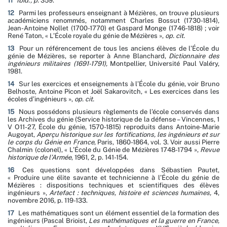
11
Ibid., p.
359.
12
Parmi les professeurs enseignant à Mézières, on trouve plusieurs
académiciens renommés, notamment Charles Bossut (1730-1814),
Jean-Antoine Nollet (1700-1770) et Gaspard Monge (1746-1818) ; voir
René Taton, « L’École royale du génie de Mézières »,
op. cit.
13
Pour un référencement de tous les anciens élèves de l’École du
génie de Mézières, se reporter à Anne Blanchard,
Dictionnaire des
ingénieurs militaires (1691-1791),
Montpellier, Université Paul Valéry,
1981.
14
Sur les exercices et enseignements à l’École du génie, voir Bruno
Belhoste, Antoine Picon et Joël Sakarovitch, « Les exercices dans les
écoles d’ingénieurs »,
op. cit.
15
Nous possédons plusieurs règlements de l’école conservés dans
les Archives du génie (Service historique de la défense – Vincennes, 1
V O11-27, École du génie, 1570-1815) reproduits dans Antoine-Marie
Augoyat,
Aperçu historique sur les fortifications, les ingénieurs et sur
le corps du Génie en France
, Paris, 1860-1864, vol. 3. Voir aussi Pierre
Chalmin (colonel), « L’École du Génie de Mézières 1748-1794 »,
Revue
historique de l’Armée
, 1961, 2, p. 141-154.
16
Ces questions sont développées dans Sébastien Pautet,
« Produire une élite savante et technicienne à l’École du génie de
Mézières : dispositions techniques et scientifiques des élèves
ingénieurs »,
Artefact : techniques, histoire et sciences humaines,
4,
novembre 2016, p. 119-133.
17
Les mathématiques sont un élément essentiel de la formation des
ingénieurs (Pascal Brioist,
Les mathématiques et la guerre en France,
e