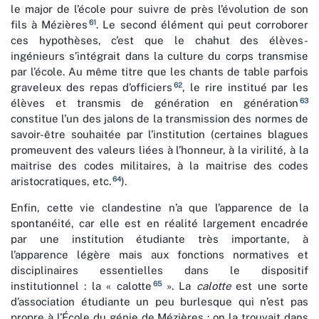
le major de l’école pour suivre de près l’évolution de son
61
fils à Mézières
. Le second élément qui peut corroborer
ces hypothèses, c’est que le chahut des élèves-
ingénieurs s’intégrait dans la culture du corps transmise
par l’école. Au même titre que les chants de table parfois
62
graveleux des repas d’officiers
, le rire institué par les
63
élèves et transmis de génération en génération
constitue l’un des jalons de la transmission des normes de
savoir-être souhaitée par l’institution (certaines blagues
promeuvent des valeurs liées à l’honneur, à la virilité, à la
maitrise des codes militaires, à la maitrise des codes
64
aristocratiques, etc.
).
Enfin, cette vie clandestine n’a que l’apparence de la
spontanéité, car elle est en réalité largement encadrée
par une institution étudiante très importante, à
l’apparence légère mais aux fonctions normatives et
disciplinaires essentielles dans le dispositif
65
institutionnel : la « calotte
». La
calotte
est une sorte
d’association étudiante un peu burlesque qui n’est pas
propre à l’École du génie de Mézières : on la trouvait dans