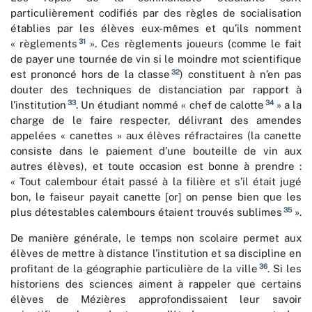
particulièrement codifiés par des règles de socialisation
établies par les élèves eux-mêmes et qu’ils nomment
31
« règlements
». Ces règlements joueurs (comme le fait
de payer une tournée de vin si le moindre mot scientifique
32
est prononcé hors de la classe
) constituent à n’en pas
douter des techniques de distanciation par rapport à
33
34
l’institution
. Un étudiant nommé « chef de calotte
» a la
charge de le faire respecter, délivrant des amendes
appelées « canettes » aux élèves réfractaires (la canette
consiste dans le paiement d’une bouteille de vin aux
autres élèves), et toute occasion est bonne à prendre :
« Tout calembour était passé à la filière et s’il était jugé
bon, le faiseur payait canette [or] on pense bien que les
35
plus détestables calembours étaient trouvés sublimes
».
De manière générale, le temps non scolaire permet aux
élèves de mettre à distance l’institution et sa discipline en
36
profitant de la géographie particulière de la ville
. Si les
historiens des sciences aiment à rappeler que certains
élèves de Mézières approfondissaient leur savoir