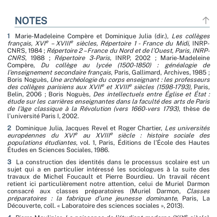
NOTES
1
Marie-Madeleine Compère et Dominique Julia (dir.),
Les collèges
e
e
français, XVI
– XVIII
siècles, Répertoire 1 - France du Midi
, INRP-
CNRS, 1984 ;
Répertoire 2 – France du Nord et de l’Ouest, Paris, INRP-
CNRS
, 1988 ;
Répertoire 3-Paris
, INRP, 2002 ; Marie-Madeleine
Compère,
Du collège au lycée (1500-1850) : généalogie de
l’enseignement secondaire français
, Paris, Gallimard, Archives, 1985 ;
Boris Noguès,
Une archéologie du corps enseignant : les professeurs
e
e
des collèges parisiens aux XVII
et XVIII
siècles (1598-1793),
Paris,
Belin, 2006 ; Boris Noguès,
Des intellectuels entre Église et État :
étude sur les carrières enseignantes dans la faculté des arts de Paris
de l’âge classique à la Révolution (vers 1660-vers 1793)
, thèse de
l’université Paris I, 2002.
2
Dominique Julia, Jacques Revel et Roger Chartier,
Les universités
e
e
européennes du XVI
au XVIII
siècle : histoire sociale des
populations étudiantes
, vol. 1, Paris, Éditions de l’École des Hautes
Études en Sciences Sociales, 1986.
3
La construction des identités dans le processus scolaire est un
sujet qui a en particulier intéressé les sociologues à la suite des
travaux de Michel Foucault et Pierre Bourdieu. Un travail récent
retient ici particulièrement notre attention, celui de Muriel Darmon
consacré aux classes préparatoires (Muriel Darmon,
Classes
préparatoires : la fabrique d’une jeunesse dominante,
Paris, La
Découverte, coll. « Laboratoire des sciences sociales », 2013).
e