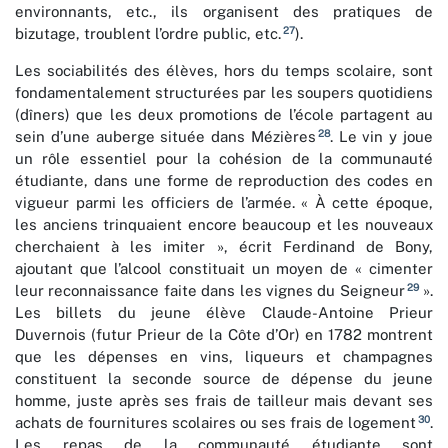
environnants, etc., ils organisent des pratiques de
27
bizutage, troublent l’ordre public, etc.
).
Les sociabilités des élèves, hors du temps scolaire, sont
fondamentalement structurées par les soupers quotidiens
(dîners) que les deux promotions de l’école partagent au
28
sein d’une auberge située dans Mézières
. Le vin y joue
un rôle essentiel pour la cohésion de la communauté
étudiante, dans une forme de reproduction des codes en
vigueur parmi les officiers de l’armée. «
À
cette époque,
les anciens trinquaient encore beaucoup et les nouveaux
cherchaient à les imiter », écrit Ferdinand de Bony,
ajoutant que l’alcool constituait un moyen de « cimenter
29
leur reconnaissance faite dans les vignes du Seigneur
».
Les billets du jeune élève Claude-Antoine Prieur
Duvernois (futur Prieur de la Côte d’Or) en 1782 montrent
que les dépenses en vins, liqueurs et champagnes
constituent la seconde source de dépense du jeune
homme, juste après ses frais de tailleur mais devant ses
30
achats de fournitures scolaires ou ses frais de logement
.
Les repas de la communauté étudiante sont