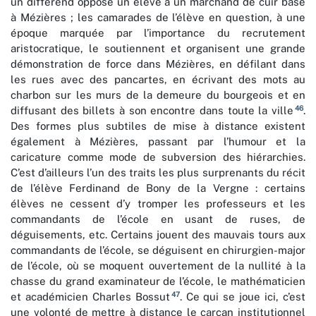
un différend oppose un élève à un marchand de cuir basé
à Mézières ; les camarades de l’élève en question, à une
époque marquée par l’importance du recrutement
aristocratique, le soutiennent et organisent une grande
démonstration de force dans Mézières, en défilant dans
les rues avec des pancartes, en écrivant des mots au
charbon sur les murs de la demeure du bourgeois et en
46
diffusant des billets à son encontre dans toute la ville
.
Des formes plus subtiles de mise à distance existent
également à Mézières, passant par l’humour et la
caricature comme mode de subversion des hiérarchies.
C’est d’ailleurs l’un des traits les plus surprenants du récit
de l’élève Ferdinand de Bony de la Vergne : certains
élèves ne cessent d’y tromper les professeurs et les
commandants de l’école en usant de ruses, de
déguisements, etc. Certains jouent des mauvais tours aux
commandants de l’école, se déguisent en chirurgien-major
de l’école, où se moquent ouvertement de la nullité à la
chasse du grand examinateur de l’école, le mathématicien
47
et académicien Charles Bossut
. Ce qui se joue ici, c’est
une volonté de mettre à distance le carcan institutionnel