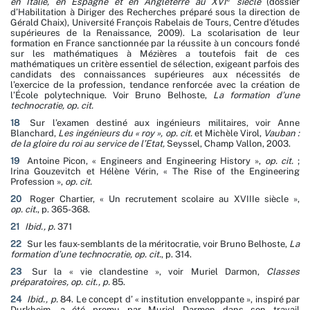
en Italie, en Espagne et en Angleterre au XVI
siècle
(dossier
d’Habilitation à Diriger des Recherches préparé sous la direction de
Gérald Chaix), Université François Rabelais de Tours, Centre d’études
supérieures de la Renaissance, 2009). La scolarisation de leur
formation en France sanctionnée par la réussite à un concours fondé
sur les mathématiques à Mézières a toutefois fait de ces
mathématiques un critère essentiel de sélection, exigeant parfois des
candidats des connaissances supérieures aux nécessités de
l’exercice de la profession, tendance renforcée avec la création de
l’École polytechnique. Voir Bruno Belhoste,
La formation d’une
technocratie, op. cit.
18
Sur l’examen destiné aux ingénieurs militaires, voir Anne
Blanchard,
Les ingénieurs du « roy », op. cit.
et Michèle Virol,
Vauban :
de la gloire du roi au service de l’Etat,
Seyssel, Champ Vallon, 2003.
19
Antoine Picon, « Engineers and Engineering History »,
op. cit.
;
Irina Gouzevitch et Hélène Vérin, « The Rise of the Engineering
Profession »,
op. cit.
20
Roger Chartier, « Un recrutement scolaire au XVIIIe siècle »,
op. cit.
, p. 365-368.
21
Ibid., p.
371
22
Sur les faux-semblants de la méritocratie, voir Bruno Belhoste,
La
formation d’une technocratie, op. cit.
, p. 314.
23
Sur la « vie clandestine », voir Muriel Darmon,
Classes
préparatoires, op. cit., p.
85.
24
Ibid., p.
84. Le concept d’ « institution enveloppante », inspiré par
Durkheim, a été promu par Muriel Darmon dans son travail