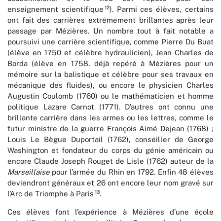
12
enseignement scientifique
). Parmi ces élèves, certains
ont fait des carrières extrêmement brillantes après leur
passage par Mézières. Un nombre tout à fait notable a
poursuivi une carrière scientifique, comme Pierre Du Buat
(élève en 1750 et célèbre hydraulicien), Jean Charles de
Borda (élève en 1758, déjà repéré à Mézières pour un
mémoire sur la balistique et célèbre pour ses travaux en
mécanique des fluides), ou encore le physicien Charles
Augustin Coulomb (1760) ou le mathématicien et homme
politique Lazare Carnot (1771). D’autres ont connu une
brillante carrière dans les armes ou les lettres, comme le
futur ministre de la guerre François Aimé Dejean (1768) ;
Louis Le Bègue Duportail (1762), conseiller de George
Washington et fondateur du corps du génie américain ou
encore Claude Joseph Rouget de Lisle (1762) auteur de la
Marseillaise
pour l’armée du Rhin en 1792. Enfin 48 élèves
deviendront généraux et 26 ont encore leur nom gravé sur
13
l’Arc de Triomphe à Paris
.
Ces élèves font l’expérience à Mézières d’une école