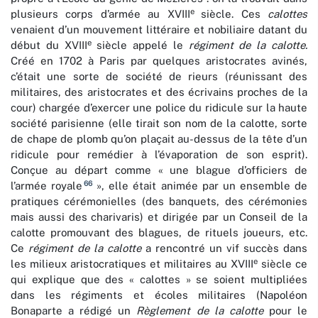
e
plusieurs corps d’armée au XVIII
siècle. Ces
calottes
venaient d’un mouvement littéraire et nobiliaire datant du
e
début du XVIII
siècle appelé le
régiment de la calotte.
Créé en
1702 à Paris par quelques aristocrates avinés,
c’était une sorte de société de rieurs (réunissant des
militaires, des aristocrates et des écrivains proches de la
cour) chargée d’exercer une police du ridicule sur la haute
société parisienne (elle tirait son nom de la calotte, sorte
de chape de plomb qu’on plaçait au-dessus de la tête d’un
ridicule pour remédier à l’évaporation de son esprit).
Conçue au départ comme « une blague d’officiers de
66
l’armée royale
», elle était animée par un ensemble de
pratiques cérémonielles (des banquets, des cérémonies
mais aussi des charivaris) et dirigée par un Conseil de la
calotte promouvant des blagues, de rituels joueurs, etc.
Ce
régiment de la calotte
a rencontré un vif succès dans
e
les milieux aristocratiques et militaires au XVIII
siècle ce
qui explique que des « calottes » se soient multipliées
dans les régiments et écoles militaires (Napoléon
Bonaparte a rédigé un
Règlement de la calotte
pour le