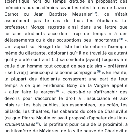
scientifique hors du temps d’étude en proposant des
mémoires aux académies savantes (c’est le cas de Lazare
37
Carnot ou Jean Baptiste Meusnier
), ce n’était
assurément pas le cas de tous les étudiants. Le
professeur Monge regrette ainsi dans une lettre que
certains étudiants accordent trop de temps « à des
38
délassements ou à des occupations peu importantes
».
Un rapport sur Rouget de l’Isle fait de celui-ci l’exemple
même du dilettante, déplorant qu’« il n’a travaillé qu’autant
qu’il y a été contraint (…) sa conduite [ayant] toujours été
celle d’un homme tout occupé de ses plaisirs » préférant
39
« se livre[r] beaucoup à la bonne compagnie
». En réalité,
la plupart des étudiants consacrent une part de leur
temps à ce que Ferdinand Bony de la Vergne appelle
40
« aller faire le garçon
», c’est-à-dire s’affranchir des
devoirs pour s’accorder le droit à l’insouciance et aux
plaisirs : les bals publics, les assemblées, les cafés, les
billards, les théâtres, les cabarets du côté de Charleville
(ce que Pierre Moulinier avait proposé d’appeler des lieux
41
studientanisés
). Ils profitent pour cela de la proximité, à
un kilomètre de Mézières, de la ville neuve de Charleville