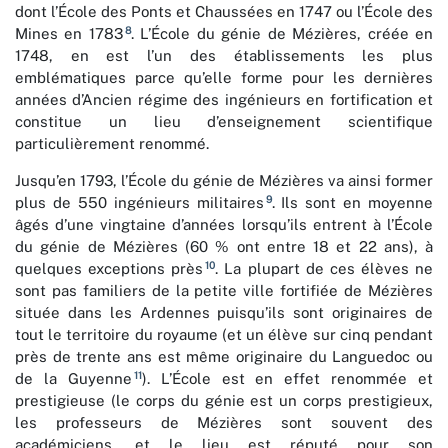
dont l’École des Ponts et Chaussées en 1747 ou l’École des
8
Mines en 1783
. L’École du génie de Mézières, créée en
1748, en est l’un des établissements les plus
emblématiques parce qu’elle forme pour les dernières
années d’Ancien régime des ingénieurs en fortification et
constitue un lieu d’enseignement scientifique
particulièrement renommé.
Jusqu’en 1793, l’École du génie de Mézières va ainsi former
9
plus de 550 ingénieurs militaires
. Ils sont en moyenne
âgés d’une vingtaine d’années lorsqu’ils entrent à l’École
du génie de Mézières (60 % ont entre 18 et 22 ans), à
10
quelques exceptions près
. La plupart de ces élèves ne
sont pas familiers de la petite ville fortifiée de Mézières
située dans les Ardennes puisqu’ils sont originaires de
tout le territoire du royaume (et un élève sur cinq pendant
près de trente ans est même originaire du Languedoc ou
11
de la Guyenne
). L’École est en effet renommée et
prestigieuse (le corps du génie est un corps prestigieux,
les professeurs de Mézières sont souvent des
académiciens, et le lieu est réputé pour son