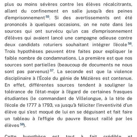
plus ou moins sévères contre les élèves récalcitrants,
allant du confinement en salle jusqu’à des peines
55
d’emprisonnement
. Si des avertissements ont été
prononcés à quelques occasions, on ne note dans les
sources qui ont survécu qu’un cas d’emprisonnement
d’élèves qui avaient lancé une campagne odieuse contre
56
deux candidats roturiers souhaitant intégrer l’école
.
Trois hypothèses peuvent être faites pour expliquer le
faible nombre de condamnations. La première est que nos
sources sont partielles (beaucoup de documents ne nous
57
sont pas parvenus)
. La seconde est que la violence
disciplinaire à l’École du génie de Mézières est contenue.
En effet, différentes sources tendent à souligner la
tolérance de l’état-major à l’égard de certaines frasques
étudiantes (le commandant de Villelongue, à la tête de
l’école de 1777 à 1793, va jusqu’à féliciter l’inventivité d’un
élève qui s’est moqué de lui en se déguisant et fait faire
un tableau à l’effigie du pauvre Bossut raillé par les
58
élèves
).
Cette hypothèse est tout à fait crédible et