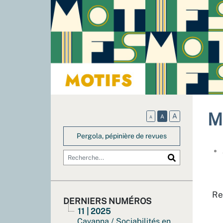
M
A
A
A
Pergola, pépinière de revues
Re
DERNIERS NUMÉROS
11 | 2025
Cavanna / Sociabilités en