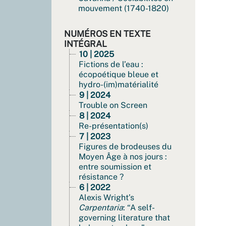
mouvement (1740-1820)
NUMÉROS EN TEXTE
INTÉGRAL
10 | 2025
Fictions de l’eau :
écopoétique bleue et
hydro-(im)matérialité
9 | 2024
Trouble on Screen
8 | 2024
Re-présentation(s)
7 | 2023
Figures de brodeuses du
Moyen Âge à nos jours :
entre soumission et
résistance ?
6 | 2022
Alexis Wright’s
Carpentaria
: “A self-
governing literature that