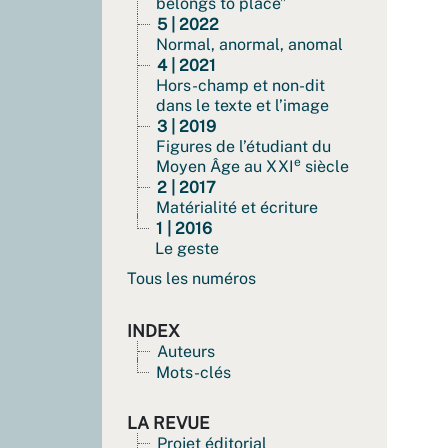
belongs to place”
5 | 2022
Normal, anormal, anomal
4 | 2021
Hors-champ et non-dit
dans le texte et l’image
3 | 2019
Figures de l’étudiant du
e
Moyen Âge au XXI
siècle
2 | 2017
Matérialité et écriture
1 | 2016
Le geste
Tous les numéros
INDEX
Auteurs
Mots-clés
LA REVUE
Projet éditorial