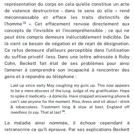
représentation du corps en cela qu’elle constitue un acte
de violence destructrice – dans le sens où elle « rend
méconnaissable et efface les traits distinctifs de
13
l’homme
». Cet effacement renvoie directement aux
concepts de l’invisible et l’incompréhensible ; ce qui ne
peut être compris demeure inéluctablement indicible. De
là vient ce besoin de négation et de rejet de désignation.
Ce refus demeure d’ailleurs perceptible dans l’utilisation
du suffixe privatif -less. Dans une lettre adressée à Ruby
Cohn, Beckett fait état de ses problèmes pour ainsi
l’amener à comprendre son incapacité à rencontrer des
gens et à répondre au téléphone :
Laid up since early May coughing my guts up. This now appears
to be a
mere
abscess of the lung. Judge of my gratification. Hope
to spike it medically – à domicile. Have stopped answering phone &
can’t see anyone for the moment. Rise, dress and sit about – drink
& tobaccoless. Treatment long & slow at best. England off
14
needless to say
. That at last
.
La maladie ainsi nommée, il échoue cependant à
retranscrire ce qu’il éprouve. Par ses explications Beckett