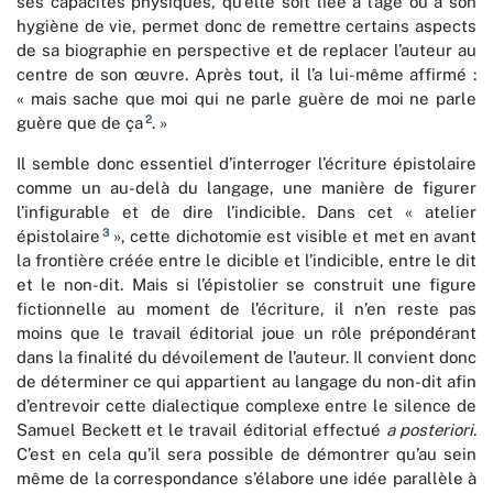
ses capacités physiques, qu’elle soit liée à l’âge ou à son
hygiène de vie, permet donc de remettre certains aspects
de sa biographie en perspective et de replacer l’auteur au
centre de son œuvre. Après tout, il l’a lui-même affirmé :
« mais sache que moi qui ne parle guère de moi ne parle
2
guère que de ça
. »
Il semble donc essentiel d’interroger l’écriture épistolaire
comme un au-delà du langage, une manière de figurer
l’infigurable et de dire l’indicible. Dans cet « atelier
3
épistolaire
», cette dichotomie est visible et met en avant
la frontière créée entre le dicible et l’indicible, entre le dit
et le non-dit. Mais si l’épistolier se construit une figure
fictionnelle au moment de l’écriture, il n’en reste pas
moins que le travail éditorial joue un rôle prépondérant
dans la finalité du dévoilement de l’auteur. Il convient donc
de déterminer ce qui appartient au langage du non-dit afin
d’entrevoir cette dialectique complexe entre le silence de
Samuel Beckett et le travail éditorial effectué
a posteriori
.
C’est en cela qu’il sera possible de démontrer qu’au sein
même de la correspondance s’élabore une idée parallèle à