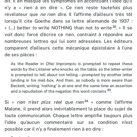
dit. Il en masque les symptômes en accentuant l’idée qu’il
n’y a « rien à en dire ». Ce rien reste toutefois plus
révélateur que
ne rien dire.
Il l’affirme d’ailleurs très tôt
lorsqu’il cite Goethe dans sa lettre allemande de 1937 :
32
« (…) better to write NOTHING than not to write
. » Il se
voit donc forcé d’écrire ce rien, contraint à répondre aux
nombreuses lettres qui lui sont adressées. Les éditeurs
comparent d’ailleurs cette mécanique épistolaire à l’une
de ses pièces :
As the Reader in
Ohio Impromptu
is prompted to repeat these
words by the Listener who knocks on the table, so the letter-writer
is prompted to tell about not telling – prompted by another letter
landing in his mail-box. And then, as nobody is more aware than
Beckett, writing ‘nothing’ is at one and the same time an assertion
33
and a repudiation of the negation this word contains
.
34
Si «
rien n’est plus réel que rien
» comme l’affirme
Malone, il prend alors inévitablement la place du sujet de
toute communication. Chaque lettre amplifie toujours plus
l’idée qu’aucun commentaire sur sa condition n’est
possible car il n’y a finalement rien à en dire :