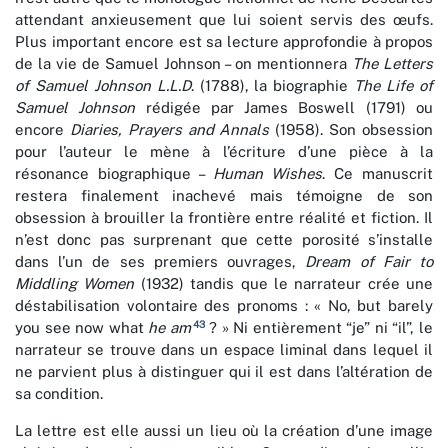
attendant anxieusement que lui soient servis des œufs.
Plus important encore est sa lecture approfondie à propos
de la vie de Samuel Johnson – on mentionnera
The Letters
of Samuel Johnson L.L.D
. (1788), la biographie
The Life of
Samuel Johnson
rédigée par James Boswell (1791) ou
encore
Diaries, Prayers and Annals
(1958). Son obsession
pour l’auteur le mène à l’écriture d’une pièce à la
résonance biographique –
Human Wishes
. Ce manuscrit
restera finalement inachevé mais témoigne de son
obsession à brouiller la frontière entre réalité et fiction. Il
n’est donc pas surprenant que cette porosité s’installe
dans l’un de ses premiers ouvrages,
Dream of Fair to
Middling Women
(1932) tandis que le narrateur crée une
déstabilisation volontaire des pronoms : « No, but barely
43
you see now what
he am
? » Ni entièrement “je” ni “il”, le
narrateur se trouve dans un espace liminal dans lequel il
ne parvient plus à distinguer qui il est dans l’altération de
sa condition.
La lettre est elle aussi un lieu où la création d’une image