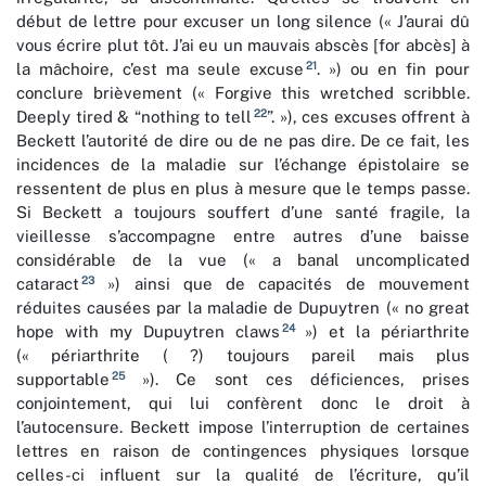
début de lettre pour excuser un long silence (« J’aurai dû
vous écrire plut tôt. J’ai eu un mauvais abscès [for abcès] à
21
la mâchoire, c’est ma seule excuse
. ») ou en fin pour
conclure brièvement (« Forgive this wretched scribble.
22
Deeply tired & “nothing to tell
”. »), ces excuses offrent à
Beckett l’autorité de dire ou de ne pas dire. De ce fait, les
incidences de la maladie sur l’échange épistolaire se
ressentent de plus en plus à mesure que le temps passe.
Si Beckett a toujours souffert d’une santé fragile, la
vieillesse s’accompagne entre autres d’une baisse
considérable de la vue (« a banal uncomplicated
23
cataract
») ainsi que de capacités de mouvement
réduites causées par la maladie de Dupuytren (« no great
24
hope with my Dupuytren claws
») et la périarthrite
(« périarthrite ( ?) toujours pareil mais plus
25
supportable
»). Ce sont ces déficiences, prises
conjointement, qui lui confèrent donc le droit à
l’autocensure. Beckett impose l’interruption de certaines
lettres en raison de contingences physiques lorsque
celles-ci influent sur la qualité de l’écriture, qu’il