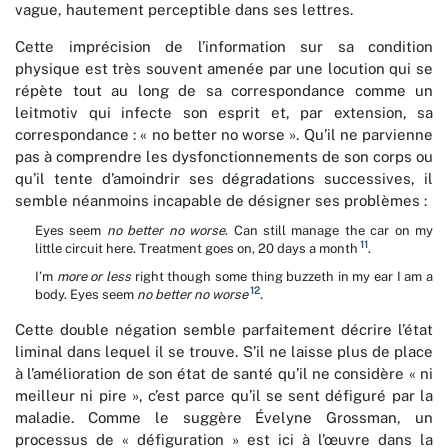
vague, hautement perceptible dans ses lettres.
Cette imprécision de l’information sur sa condition
physique est très souvent amenée par une locution qui se
répète tout au long de sa correspondance comme un
leitmotiv qui infecte son esprit et, par extension, sa
correspondance : « no better no worse ». Qu’il ne parvienne
pas à comprendre les dysfonctionnements de son corps ou
qu’il tente d’amoindrir ses dégradations successives, il
semble néanmoins incapable de désigner ses problèmes :
Eyes seem
no better no worse
. Can still manage the car on my
11
little circuit here. Treatment goes on, 20 days a month
.
I’m
more or less
right though some thing buzzeth in my ear I am a
12
body. Eyes seem
no better no worse
.
Cette double négation semble parfaitement décrire l’état
liminal dans lequel il se trouve. S’il ne laisse plus de place
à l’amélioration de son état de santé qu’il ne considère « ni
meilleur ni pire », c’est parce qu’il se sent défiguré par la
maladie. Comme le suggère Évelyne Grossman, un
processus de « défiguration » est ici à l’œuvre dans la