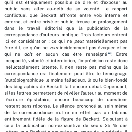
qu’il est éthiquement possible de dire et d’exposer au
public sans aller au-delà de sa volonté. Le rapport
conflictuel que Beckett affronte entre voix interne et
externe, et entre privé et public, trouve un prolongement
dans le travail éditorial que la publication de la
correspondance d’auteurs implique. Trois facteurs entrent
ici en considération : ce qui ne
peut
matériellement pas
être dit, ce qu’on ne
veut
incidemment pas évoquer et ce
49
qui ne
doit
en aucun cas être renseigné
. Entre
incapacité, volonté et interdiction, l’imprécision reste donc
inéluctablement latente. Il n’en reste pas moins que la
correspondance est finalement peut-être le témoignage
(auto)biographique le moins fallacieux, là où le bien-fondé
des biographies de Beckett fait encore débat. Cependant,
si les lettres permettent de révéler l’auteur au moment de
l’écriture épistolaire, encore beaucoup de questions
restent sans réponse. Le silence prononcé au sein même
de la correspondance n’offre en effet pas un tableau
entièrement fidèle de la figure de Beckett. S’ajoutant à
cela la publication non-exhaustive de seuls 25 % des
lettres que Beckett a envoyées au cours de la période, il