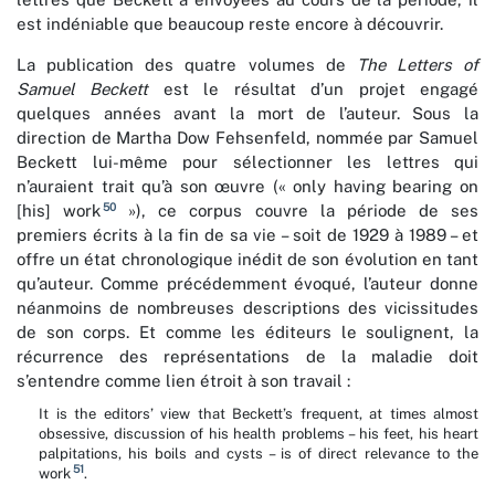
est indéniable que beaucoup reste encore à découvrir.
La publication des quatre volumes de
The Letters of
Samuel Beckett
est le résultat d’un projet engagé
quelques années avant la mort de l’auteur. Sous la
direction de Martha Dow Fehsenfeld, nommée par Samuel
Beckett lui-même pour sélectionner les lettres qui
n’auraient trait qu’à son œuvre (« only having bearing on
50
[his] work
»), ce corpus couvre la période de ses
premiers écrits à la fin de sa vie – soit de 1929 à 1989 – et
offre un état chronologique inédit de son évolution en tant
qu’auteur. Comme précédemment évoqué, l’auteur donne
néanmoins de nombreuses descriptions des vicissitudes
de son corps. Et comme les éditeurs le soulignent, la
récurrence des représentations de la maladie doit
s’entendre comme lien étroit à son travail :
It is the editors’ view that Beckett’s frequent, at times almost
obsessive, discussion of his health problems – his feet, his heart
palpitations, his boils and cysts – is of direct relevance to the
51
work
.