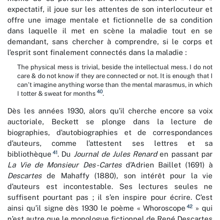
expectatif, il joue sur les attentes de son interlocuteur et
offre une image mentale et fictionnelle de sa condition
dans laquelle il met en scène la maladie tout en se
demandant, sans chercher à comprendre, si le corps et
l’esprit sont finalement connectés dans la maladie :
The physical mess is trivial, beside the intellectual mess. I do not
care & do not know if they are connected or not. It is enough that I
can’t imagine anything worse than the mental marasmus, in which
40
I totter & sweat for months
.
Dès les années 1930, alors qu’il cherche encore sa voix
auctoriale, Beckett se plonge dans la lecture de
biographies, d’autobiographies et de correspondances
d’auteurs, comme l’attestent ses lettres et sa
41
bibliothèque
. Du
Journal de Jules Renard
en passant par
La Vie de Monsieur Des-Cartes
d’Adrien Baillet (1691) à
Descartes
de Mahaffy (1880), son intérêt pour la vie
d’auteurs est incontestable. Ses lectures seules ne
suffisent pourtant pas ; il s’en inspire pour écrire. C’est
42
ainsi qu’il signe dès 1930 le poème « Whoroscope
» qui
n’est autre que le monologue fictionnel de René Descartes