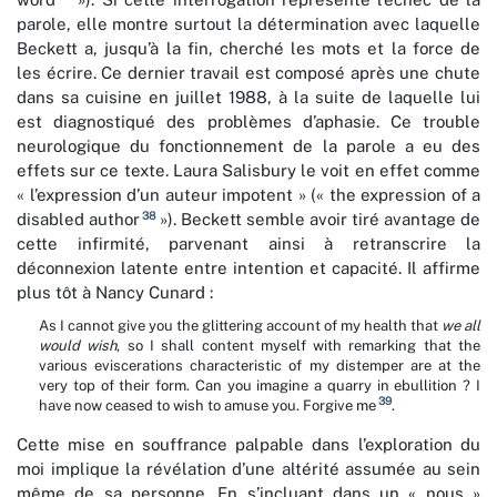
parole, elle montre surtout la détermination avec laquelle
Beckett a, jusqu’à la fin, cherché les mots et la force de
les écrire. Ce dernier travail est composé après une chute
dans sa cuisine en juillet 1988, à la suite de laquelle lui
est diagnostiqué des problèmes d’aphasie. Ce trouble
neurologique du fonctionnement de la parole a eu des
effets sur ce texte. Laura Salisbury le voit en effet comme
« l’expression d’un auteur impotent » (« the expression of a
38
disabled author
»). Beckett semble avoir tiré avantage de
cette infirmité, parvenant ainsi à retranscrire la
déconnexion latente entre intention et capacité. Il affirme
plus tôt à Nancy Cunard :
As I cannot give you the glittering account of my health that
we
all
would wish
, so I shall content myself with remarking that the
various eviscerations characteristic of my distemper are at the
very top of their form. Can you imagine a quarry in ebullition ? I
39
have now ceased to wish to amuse you. Forgive me
.
Cette mise en souffrance palpable dans l’exploration du
moi implique la révélation d’une altérité assumée au sein
même de sa personne. En s’incluant dans un « nous »