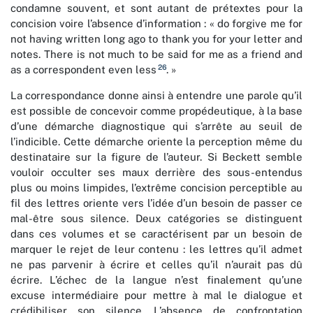
condamne souvent, et sont autant de prétextes pour la
concision voire l’absence d’information : « do forgive me for
not having written long ago to thank you for your letter and
notes. There is not much to be said for me as a friend and
26
as a correspondent even less
. »
La correspondance donne ainsi à entendre une parole qu’il
est possible de concevoir comme propédeutique, à la base
d’une démarche diagnostique qui s’arrête au seuil de
l’indicible. Cette démarche oriente la perception même du
destinataire sur la figure de l’auteur. Si Beckett semble
vouloir occulter ses maux derrière des sous-entendus
plus ou moins limpides, l’extrême concision perceptible au
fil des lettres oriente vers l’idée d’un besoin de passer ce
mal-être sous silence. Deux catégories se distinguent
dans ces volumes et se caractérisent par un besoin de
marquer le rejet de leur contenu : les lettres qu’il admet
ne pas parvenir à écrire et celles qu’il n’aurait pas dû
écrire. L’échec de la langue n’est finalement qu’une
excuse intermédiaire pour mettre à mal le dialogue et
crédibiliser son silence. L’absence de confrontation