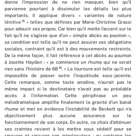
donne l’impression de ne rien masquer, bien qu’il
parvienne pourtant à dissimuler les détails les plus
importants. Il applique divers « variantes de nature
15
lénitive
» telles que définies par Marie-Christine Grassi
pour adoucir ses propos. Car bien qu’il mette l’accent sur le
fait qu’il ne s’agisse que d’un « simple abcès au poumon »,
sa condition est telle qu’il ne peut assurer ses obligations
sociales, contraint qu’il est à des mouvements restreints.
De la même façon, il fait référence à cet abcès au poumon
à Josette Hayden : « je commence un rhume qui ne serait
16
rien sans l’histoire de 68
. » La tournure est telle qu’il est
impossible de passer outre l’inquiétude sous-jacente.
Cette remarque, somme toute anodine, n’aurait pas le
même impact si le destinataire n’avait pas au préalable
accès à l’information. Cette périphrase un peu
mélodramatique amplifie finalement la gravité d’un banal
rhume et met en évidence l’instabilité de Beckett qui n’a
objectivement plus aucune assurance sur le
fonctionnement de son corps. En outre, ce choix d’atténuer
ses craintes revient à les mettre sous sédatif pour se
rassurer et rassurer son interlocuteur ; au contraire les