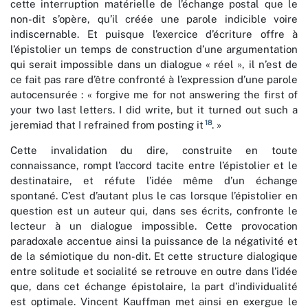
cette interruption matérielle de l’échange postal que le
non-dit s’opère, qu’il créée une parole indicible voire
indiscernable. Et puisque l’exercice d’écriture offre à
l’épistolier un temps de construction d’une argumentation
qui serait impossible dans un dialogue « réel », il n’est de
ce fait pas rare d’être confronté à l’expression d’une parole
autocensurée : « forgive me for not answering the first of
your two last letters. I did write, but it turned out such a
18
jeremiad that I refrained from posting it
. »
Cette invalidation du dire, construite en toute
connaissance, rompt l’accord tacite entre l’épistolier et le
destinataire, et réfute l’idée même d’un échange
spontané. C’est d’autant plus le cas lorsque l’épistolier en
question est un auteur qui, dans ses écrits, confronte le
lecteur à un dialogue impossible. Cette provocation
paradoxale accentue ainsi la puissance de la négativité et
de la sémiotique du non-dit. Et cette structure dialogique
entre solitude et socialité se retrouve en outre dans l’idée
que, dans cet échange épistolaire, la part d’individualité
est optimale. Vincent Kauffman met ainsi en exergue le