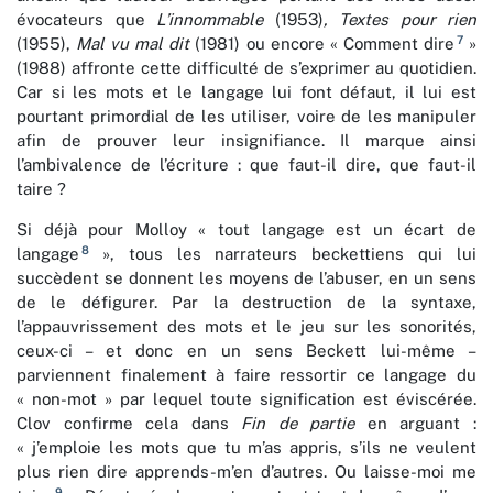
évocateurs que
L’innommable
(1953)
, Textes pour rien
7
(1955),
Mal vu mal dit
(1981) ou encore « Comment dire
»
(1988) affronte cette difficulté de s’exprimer au quotidien.
Car si les mots et le langage lui font défaut, il lui est
pourtant primordial de les utiliser, voire de les manipuler
afin de prouver leur insignifiance. Il marque ainsi
l’ambivalence de l’écriture : que faut-il dire, que faut-il
taire ?
Si déjà pour Molloy « tout langage est un écart de
8
langage
», tous les narrateurs beckettiens qui lui
succèdent se donnent les moyens de l’abuser, en un sens
de le défigurer. Par la destruction de la syntaxe,
l’appauvrissement des mots et le jeu sur les sonorités,
ceux-ci – et donc en un sens Beckett lui-même –
parviennent finalement à faire ressortir ce langage du
« non-mot » par lequel toute signification est éviscérée.
Clov confirme cela dans
Fin de partie
en arguant :
« j’emploie les mots que tu m’as appris, s’ils ne veulent
plus rien dire apprends-m’en d’autres. Ou laisse-moi me
9