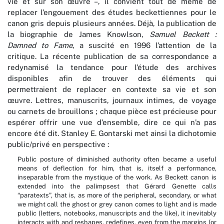
vie et sur son œuvre –, il convient tout de même de
replacer l’engouement des études beckettiennes pour le
canon gris depuis plusieurs années. Déjà, la publication de
la biographie de James Knowlson,
Samuel Beckett :
Damned to Fame
,
a suscité en 1996 l’attention de la
critique. La récente publication de sa correspondance a
redynamisé la tendance pour l’étude des archives
disponibles afin de trouver des éléments qui
permettraient de replacer en contexte sa vie et son
œuvre. Lettres, manuscrits, journaux intimes, de voyage
ou carnets de brouillons ; chaque pièce est précieuse pour
espérer offrir une vue d’ensemble, dire ce qui n’a pas
encore été dit. Stanley E. Gontarski met ainsi la dichotomie
public/privé en perspective :
Public posture of diminished authority often became a useful
means of deflection for him, that is, itself a performance,
inseparable from the mystique of the work. As Beckett canon is
extended into the palimpsest that Gérard Genette calls
“paratexts”, that is, as more of the peripheral, secondary, or what
we might call the ghost or grey canon comes to light and is made
public (letters, notebooks, manuscripts and the like), it inevitably
interacts with and reshapes, redefines, even from the margins (or