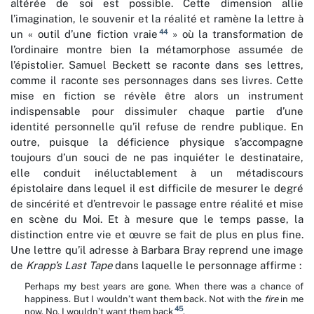
altérée de soi est possible. Cette dimension allie
l’imagination, le souvenir et la réalité et ramène la lettre à
44
un « outil d’une fiction vraie
» où la transformation de
l’ordinaire montre bien la métamorphose assumée de
l’épistolier. Samuel Beckett se raconte dans ses lettres,
comme il raconte ses personnages dans ses livres. Cette
mise en fiction se révèle être alors un instrument
indispensable pour dissimuler chaque partie d’une
identité personnelle qu’il refuse de rendre publique. En
outre, puisque la déficience physique s’accompagne
toujours d’un souci de ne pas inquiéter le destinataire,
elle conduit inéluctablement à un métadiscours
épistolaire dans lequel il est difficile de mesurer le degré
de sincérité et d’entrevoir le passage entre réalité et mise
en scène du Moi. Et à mesure que le temps passe, la
distinction entre vie et œuvre se fait de plus en plus fine.
Une lettre qu’il adresse à Barbara Bray reprend une image
de
Krapp’s Last Tape
dans laquelle le personnage affirme :
Perhaps my best years are gone. When there was a chance of
happiness. But I wouldn’t want them back. Not with the
fire
in me
45
now. No, I wouldn’t want them back
.