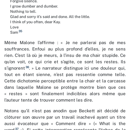
Forgive silence.
I grow dumber and dumber.
Nothing to tell.
Glad and sorry it’s said and done. All the little.
I think of you often, dear Kay.
Love
35
Sam
Même Malone l’affirme : « Je ne parlerai pas de mes
souffrances. Enfoui au plus profond d’elles, je ne sens
rien. C’est là où je meurs, à l’insu de ma chair stupide. Ce
qu’on voit, ce qui crie et s’agite, ce sont les restes. Ils
36
s’ignorent
. » Le narrateur distingue ici une douleur qui,
tout en étant sienne, n’est pas ressentie comme telle.
Cette dichotomie perceptible entre la chair et la carcasse
dans laquelle Malone se protège montre bien que ces
« restes » sont finalement indicibles alors même que
l’auteur tente de trouver comment les dire.
Notons qu’il n’est pas anodin que Beckett ait décidé de
clôturer son œuvre par un travail inachevé ayant un titre
aussi évocateur que « Comment dire » (« What is the
37
word
»). Si cette interrogation représente l’échec de la