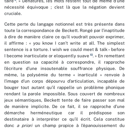
taire
. » Dénaturés, les mots restent tout de même d’une
nécessité équivoque ; c’est là que la négation devient
cruciale.
Cette perte du langage notionnel est très présente dans
toute la correspondance de Beckett. Rongé par l’inaptitude
à dire de manière claire ce qu’il voudrait pouvoir exprimer,
il affirme : « you know I can’t write at all. The simplest
sentence is a torture. I wish we could meet & talk – before
10
I become inarticulate or eloquently suave
. » En remettant
en question sa capacité à correspondre, il rapproche
l’écriture d’une insoutenable souffrance physique. De
même, la polysémie du terme « inarticulé » renvoie à
l’image d’un corps dépourvu d’articulation, incapable de
bouger tout autant qu’il rappelle un problème phonique
rendant la parole impossible. Sous couvert de nombreux
jeux sémantiques, Beckett tente de faire passer son mal
de manière implicite. De ce fait, il se rapproche d’une
démarche herméneutique car il prédispose son
destinataire à interpréter ce qu’il écrit. Cela constitue
donc
a priori
un champ propice à l’épanouissement du