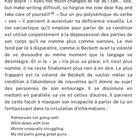
Kay Boyle : « eyes not much changed as far as I can… see,
but make writing difficult, so forgive me now dear Kay and
30
take care of yourself
. » Sur un jeu polysémique du verbe
« see » il parvient à accentuer sa déficience visuelle. Le
ton sarcastique qu’il emploie pour parler de sa condition
est utilisé conjointement à la dépossession des parties de
son corps qu’il ne nomme plus comme siennes. Le moi
tend par là à disparaître, comme si Beckett avait la volonté
de se dissoudre au même moment que le langage se
désintègre. Et si le « je » n’a plus sa place, s’il n’est plus
nommé, il ne reste finalement plus rien à en dire. Le plus
frappant est la volonté de Beckett de vouloir mêler sa
condition à l’abondance de nouvelles qu’il donne au sujet
des personnes de son entourage. Il se dissimule en
mettant en parallèle sa vie et celles d’autres. Il parvient
de cette façon à masquer son incapacité à parler de lui en
l’enfouissant dans la circulation d’informations :
Rehearsals not going well.
Willie down with liver.
Winnie unequally struggling.
My old pains going great guns.