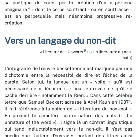
sa poétique du corps par la création d’un « persona
4
imaginaire
» dont le corps souffrant – ou en souffrance –
est en perpétuelle mais néanmoins progressive re-
création.
Vers un langage du non-dit
5
« Literatur des Unworts
» (« La littérature du non-
mot »)
L’intégralité de l’œuvre beckettienne est marquée par une
dichotomie entre la nécessité de dire et l’échec de la
parole. Selon lui, la langue est un « voile » qu’il est
nécessaire de « déchirer (…) pour entrevoir ce qu’il se
cache derrière – notamment le Rien. » Dans cette célèbre
6
lettre que Samuel Beckett adresse à Axel Kaun en 1937
,
il fait référence à la notion de « littérature du non-mot ».
En prônant le caractère contre-nature des mots (« the
unnature of the word »), il signe là un contrat linguistique
qui tend inéluctablement vers le non-dit. Il n’est pas
anodin que l’auteur d’ouvrages portant des titres aussi