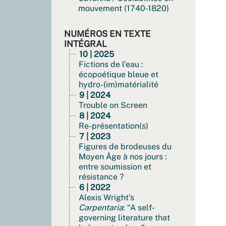
mouvement (1740-1820)
NUMÉROS EN TEXTE
INTÉGRAL
10 | 2025
Fictions de l’eau :
écopoétique bleue et
hydro-(im)matérialité
9 | 2024
Trouble on Screen
8 | 2024
Re-présentation(s)
7 | 2023
Figures de brodeuses du
Moyen Âge à nos jours :
entre soumission et
résistance ?
6 | 2022
Alexis Wright’s
Carpentaria
: “A self-
governing literature that