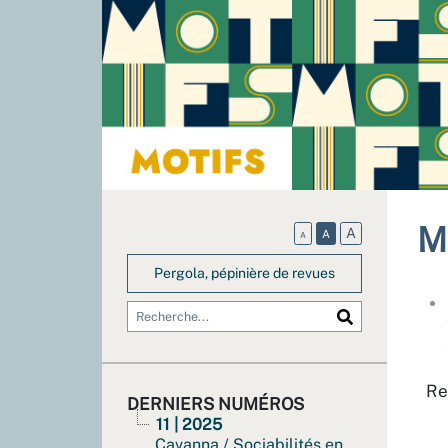
M
A
A
A
Pergola, pépinière de revues
Re
DERNIERS NUMÉROS
11 | 2025
Cavanna / Sociabilités en