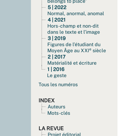
belongs to place”
5 | 2022
Normal, anormal, anomal
4 | 2021
Hors-champ et non-dit
dans le texte et l’image
3 | 2019
Figures de l’étudiant du
e
Moyen Âge au XXI
siècle
2 | 2017
Matérialité et écriture
1 | 2016
Le geste
Tous les numéros
INDEX
Auteurs
Mots-clés
LA REVUE
Projet éditorial