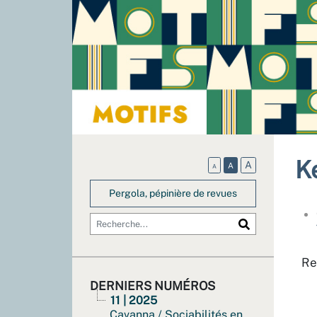
K
A
A
A
Pergola, pépinière de revues
Re
DERNIERS NUMÉROS
11 | 2025
Cavanna / Sociabilités en