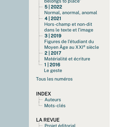
belongs to place”
5 | 2022
Normal, anormal, anomal
4 | 2021
Hors-champ et non-dit
dans le texte et l’image
3 | 2019
Figures de l’étudiant du
e
Moyen Âge au XXI
siècle
2 | 2017
Matérialité et écriture
1 | 2016
Le geste
Tous les numéros
INDEX
Auteurs
Mots-clés
LA REVUE
Projet éditorial