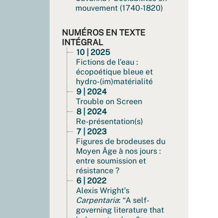
mouvement (1740-1820)
NUMÉROS EN TEXTE
INTÉGRAL
10 | 2025
Fictions de l’eau :
écopoétique bleue et
hydro-(im)matérialité
9 | 2024
Trouble on Screen
8 | 2024
Re-présentation(s)
7 | 2023
Figures de brodeuses du
Moyen Âge à nos jours :
entre soumission et
résistance ?
6 | 2022
Alexis Wright’s
Carpentaria
: “A self-
governing literature that