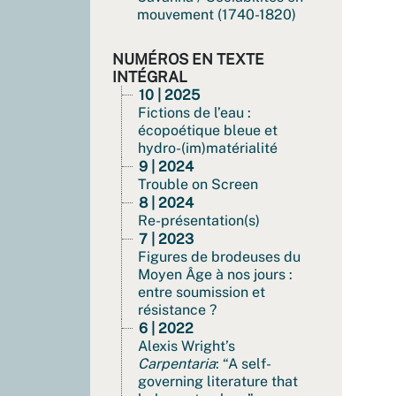
mouvement (1740-1820)
NUMÉROS EN TEXTE
INTÉGRAL
10 | 2025
Fictions de l’eau :
écopoétique bleue et
hydro-(im)matérialité
9 | 2024
Trouble on Screen
8 | 2024
Re-présentation(s)
7 | 2023
Figures de brodeuses du
Moyen Âge à nos jours :
entre soumission et
résistance ?
6 | 2022
Alexis Wright’s
Carpentaria
: “A self-
governing literature that