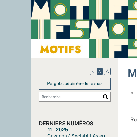
M
A
A
A
Pergola, pépinière de revues
Re
DERNIERS NUMÉROS
11 | 2025
Cavanna / Sociabilités en