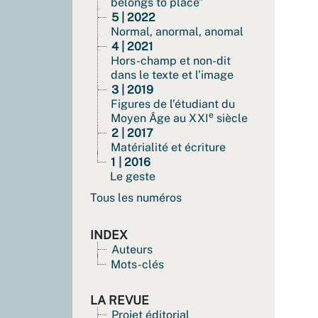
belongs to place”
5 | 2022
Normal, anormal, anomal
4 | 2021
Hors-champ et non-dit
dans le texte et l’image
3 | 2019
Figures de l’étudiant du
e
Moyen Âge au XXI
siècle
2 | 2017
Matérialité et écriture
1 | 2016
Le geste
Tous les numéros
INDEX
Auteurs
Mots-clés
LA REVUE
Projet éditorial