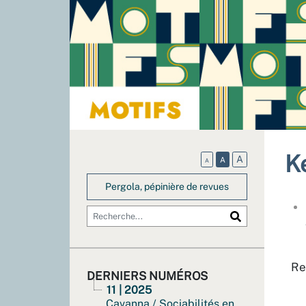
K
A
A
A
Pergola, pépinière de revues
Re
DERNIERS NUMÉROS
11 | 2025
Cavanna / Sociabilités en