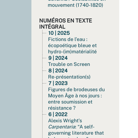
mouvement (1740-1820)
NUMÉROS EN TEXTE
INTÉGRAL
10 | 2025
Fictions de l’eau :
écopoétique bleue et
hydro-(im)matérialité
9 | 2024
Trouble on Screen
8 | 2024
Re-présentation(s)
7 | 2023
Figures de brodeuses du
Moyen Âge à nos jours :
entre soumission et
résistance ?
6 | 2022
Alexis Wright’s
Carpentaria
: “A self-
governing literature that