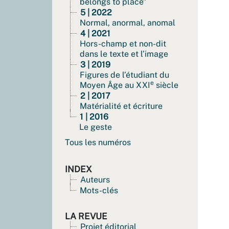
belongs to place”
5 | 2022
Normal, anormal, anomal
4 | 2021
Hors-champ et non-dit
dans le texte et l’image
3 | 2019
Figures de l’étudiant du
e
Moyen Âge au XXI
siècle
2 | 2017
Matérialité et écriture
1 | 2016
Le geste
Tous les numéros
INDEX
Auteurs
Mots-clés
LA REVUE
Projet éditorial