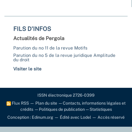
FILS D'INFOS
Actualités de Pergola
Parution du no 11 de la revue Motifs
Parution du no 5 de la revue juridique Amplitude
du droit
Visiter le site
ISSN électronique 2726-0399
Flux RSS
—
Plan du site
—
Contacts, informations légales et
crédits
—
Politiques de publication
—
Statistiques
Conception : Edinum.org
—
Édité avec Lodel
—
Accès réservé