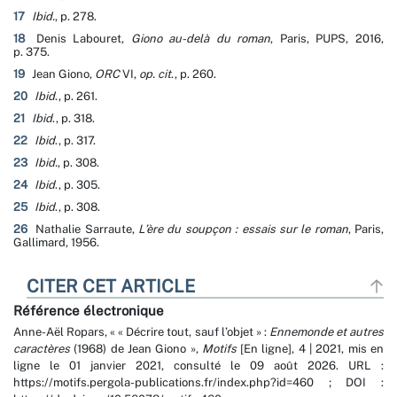
17
Ibid.
, p. 278.
18
Denis Labouret,
Giono au-delà du roman
, Paris, PUPS, 2016,
p. 375.
19
Jean Giono,
ORC
VI,
op. cit
., p. 260.
20
Ibid
., p. 261.
21
Ibid
., p. 318.
22
Ibid
., p. 317.
23
Ibid.
, p. 308.
24
Ibid
., p. 305.
25
Ibid
., p. 308.
26
Nathalie Sarraute,
L’ère du soupçon : essais sur le roman
, Paris,
Gallimard, 1956.
CITER CET ARTICLE
Référence électronique
Anne-Aël
Ropars
, « « Décrire tout, sauf l’objet » :
Ennemonde et autres
caractères
(1968) de Jean Giono »,
Motifs
[En ligne], 4 | 2021, mis en
ligne le 01 janvier 2021, consulté le 09 août 2026. URL :
https://motifs.pergola-publications.fr/index.php?id=460 ; DOI :