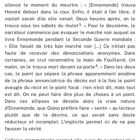
silence le moment du meurtre : « [Ennemonde] trouva
Honoré debout dans la cour. Enfin, il était à l’air libre, il
voulait savoir d’où elle venait. Deux heures après, on le
5
trouva sous les sabots du mulet
. » Pour le deuxième, le
narrateur commence par évoquer le marché noir auquel se
livre Ennemonde pendant la Seconde Guerre mondiale :
« Elle faisait de très bon marché noir […] Ce n’était pas
faute de recevoir des dénonciations anonymes. Dans
certaines, on crut reconnaître la main de Fouillerot. Un
6
matin, on le trouva mort devant sa porte
. » Dans les deux
cas, le point qui sépare la phrase apparemment anodine
de la phrase annonciatrice du décès est à la fois le point
aveugle du récit et le point focal : rien n’est dit, mais tout
est dit. On ne peut faire dire plus de choses à un point.
Dans ces ellipses se dévoile alors la vraie nature
d’Ennemonde, que Giono préfère faire « sentir » au lecteur
plutôt que de la décrire, ce qui serait sans doute
réducteur et incomplet. L’implicite permet ici de ne pas
fausser la vérité.