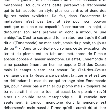
métaphore, toujours dans cette perspective d’économie
qui le fait adopter un style plus concentré, et donc des
figures moins explicites. De fait, dans
Ennemonde
, la
métaphore n’est pas tant utilisée pour son pouvoir
poétique que pour sa capacité à contourner un objet, à
détourner son sens premier et donc à introduire une
ambiguïté. C’est le cas quand le narrateur écrit qu’« il était
dit qu’[Ennemonde] ne manierait jamais du plomb, toujours
13
de l’or
». Dans le contexte du roman, cette évocation de
l’or et du plomb est en fait une métaphore de l’amour
absolu opposé à l’amour monotone. En effet, Ennemonde a
aimé passionnément un homme appelé Clef-des-Cœurs
mais le temps a terni cet amour. Or, Clef-des-Cœurs
s’engage dans la Résistance pendant la guerre et est tué
en défendant le maquis, ce qui arrange bien Ennemonde
qui, pour n’avoir pas à manier du plomb mais « toujours de
l’or », aurait fini par le tuer lui aussi. Le « plomb » revêt
alors un double sens métaphorique : il renvoie non
seulement à l’amour monotone dont Ennemonde est
débarrassée mais aussi à l’arme qu’elle aurait dû utiliser