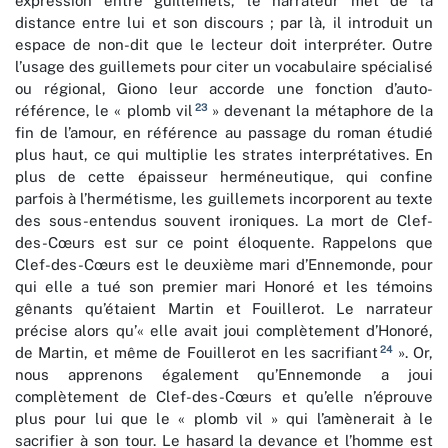
expression entre guillemets, le narrateur met de la
distance entre lui et son discours ; par là, il introduit un
espace de non-dit que le lecteur doit interpréter. Outre
l’usage des guillemets pour citer un vocabulaire spécialisé
ou régional, Giono leur accorde une fonction d’auto-
23
référence, le « plomb vil
» devenant la métaphore de la
fin de l’amour, en référence au passage du roman étudié
plus haut, ce qui multiplie les strates interprétatives. En
plus de cette épaisseur herméneutique, qui confine
parfois à l’hermétisme, les guillemets incorporent au texte
des sous-entendus souvent ironiques. La mort de Clef-
des-Cœurs est sur ce point éloquente. Rappelons que
Clef-des-Cœurs est le deuxième mari d’Ennemonde, pour
qui elle a tué son premier mari Honoré et les témoins
gênants qu’étaient Martin et Fouillerot. Le narrateur
précise alors qu’« elle avait joui complètement d’Honoré,
24
de Martin, et même de Fouillerot en les sacrifiant
». Or,
nous apprenons également qu’Ennemonde a joui
complètement de Clef-des-Cœurs et qu’elle n’éprouve
plus pour lui que le « plomb vil » qui l’amènerait à le
sacrifier à son tour. Le hasard la devance et l’homme est