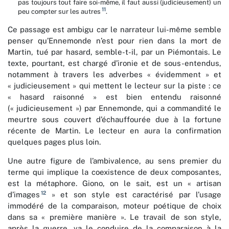
pas toujours tout faire soi-même, il faut aussi (judicieusement) un
11
peu compter sur les autres
.
Ce passage est ambigu car le narrateur lui-même semble
penser qu’Ennemonde n’est pour rien dans la mort de
Martin, tué par hasard, semble-t-il, par un Piémontais. Le
texte, pourtant, est chargé d’ironie et de sous-entendus,
notamment à travers les adverbes « évidemment » et
« judicieusement » qui mettent le lecteur sur la piste : ce
« hasard raisonné » est bien entendu raisonné
(« judicieusement ») par Ennemonde, qui a commandité le
meurtre sous couvert d’échauffourée due à la fortune
récente de Martin. Le lecteur en aura la confirmation
quelques pages plus loin.
Une autre figure de l’ambivalence, au sens premier du
terme qui implique la coexistence de deux composantes,
est la métaphore. Giono, on le sait, est un « artisan
12
d’images
» et son style est caractérisé par l’usage
immodéré de la comparaison, moteur poétique de choix
dans sa « première manière ». Le travail de son style,
après la guerre, va le conduire de la comparaison à la