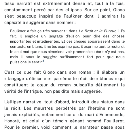
tissu narratif est extrêmement dense et, tout à la fois,
constamment percé par des ellipses. Sur ce point, Giono
s’est beaucoup inspiré de Faulkner dont il admirait la
capacité à suggérer sans nommer :
Faulkner a fait ça très souvent : dans
Le Bruit et la Fureur
, il l’a
fait. Il emploie un langage d’élision pour dire des choses
importantes et intelligentes. Et ces choses apparaissent dans le
contexte, en blanc, il ne les exprime pas, il exprime tout le reste, et
le seul mot que nous aimerions voir prononcé ou écrit n’y est pas,
mais il nous le suggère suffisamment fort pour que nous
4
puissions le sentir
.
C’est ce que fait Giono dans son roman : il élabore un
« langage d’élision » et parsème le récit de « blancs » qui
constituent le cœur du roman puisqu’ils détiennent la
vérité de l’intrigue, non pas dite mais suggérée.
L’ellipse narrative, tout d’abord, introduit des hiatus dans
le récit. Les meurtres perpétrés par l’héroïne ne sont
jamais explicités, notamment celui du mari d’Ennemonde,
Honoré, et celui d’un témoin gênant nommé Fouillerot.
Pour le premier, voici comment le narrateur passe sous