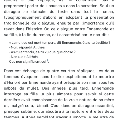
proprement parler de « pauses » dans la narration. Seul un
dialogue se détache du texte dans tout le roman,
typographiquement d’abord en adoptant la présentation
traditionnelle du dialogue, ensuite par l’importance qu’il
revêt dans l’histoire. Or, ce dialogue entre Ennemonde et
sa fille, à la fin du roman, est caractérisé par le non-dit :
« La nuit où est mort ton père, dit Ennemonde, étais-tu éveillée ?
- Non, répondit Alithéa.
- As-tu entendu, as-tu vu quelque chose ?
- Non », dit Alithéa.
8
Ces non signifiaient oui
.
Dans cet échange de quatre courtes répliques, les deux
femmes évoquent sans le dire explicitement le meurtre
d’Honoré par Ennemonde ayant précipité son mari sous les
sabots du mulet. Des années plus tard, Ennemonde
interroge sa fille la plus aimante pour savoir si cette
dernière avait connaissance de la vraie nature de sa mère
et, malgré cela, l’aimait. C’est donc un dialogue essentiel,
presque sublime, qui aboutira à la rupture entre les deux
femmes, Alithéa semblant n’avoir supporté le meurtre de