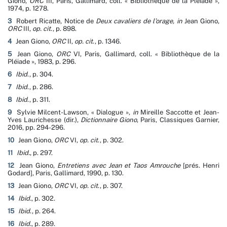
Giono,
ORC
III, Paris, Gallimard, coll. « Bibliothèque de la Pléiade »,
1974, p. 1278.
3
Robert Ricatte, Notice de
Deux cavaliers de l’orage,
in
Jean Giono,
ORC
III,
op. cit
., p. 898.
4
Jean Giono,
ORC
II,
op. cit
., p. 1346.
5
Jean Giono,
ORC
VI, Paris, Gallimard, coll. « Bibliothèque de la
Pléiade », 1983, p. 296.
6
Ibid
., p. 304.
7
Ibid
., p. 286.
8
Ibid
., p. 311.
9
Sylvie Milcent-Lawson, « Dialogue »,
in
Mireille Saccotte et Jean-
Yves Laurichesse (dir.),
Dictionnaire Giono
, Paris, Classiques Garnier,
2016, pp. 294-296.
10
Jean Giono,
ORC
VI,
op. cit
., p. 302.
11
Ibid.
, p. 297.
12
Jean Giono,
Entretiens avec Jean et Taos Amrouche
[prés. Henri
Godard], Paris, Gallimard, 1990, p. 130.
13
Jean Giono,
ORC
VI,
op. cit
., p. 307.
14
Ibid.
, p. 302.
15
Ibid
., p. 264.
16
Ibid.
, p. 289.