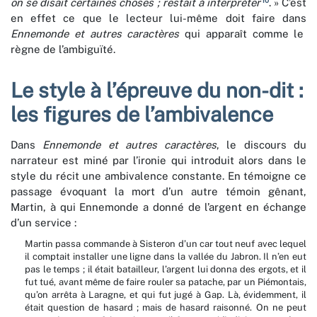
10
on se disait certaines choses ; restait à interpréter
. » C’est
en effet ce que le lecteur lui-même doit faire dans
Ennemonde et autres caractères
qui apparaît comme le
règne de l’ambiguïté.
Le style à l’épreuve du non-dit :
les figures de l’ambivalence
Dans
Ennemonde et autres caractères
, le discours du
narrateur est miné par l’ironie qui introduit alors dans le
style du récit une ambivalence constante. En témoigne ce
passage évoquant la mort d’un autre témoin gênant,
Martin, à qui Ennemonde a donné de l’argent en échange
d’un service :
Martin passa commande à Sisteron d’un car tout neuf avec lequel
il comptait installer une ligne dans la vallée du Jabron. Il n’en eut
pas le temps ; il était batailleur, l’argent lui donna des ergots, et il
fut tué, avant même de faire rouler sa patache, par un Piémontais,
qu’on arrêta à Laragne, et qui fut jugé à Gap. Là, évidemment, il
était question de hasard ; mais de hasard raisonné. On ne peut