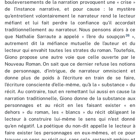
bouleversements de la narration provoquent une « crise »
de l’instance narrative, et pour cause : le mystère
qu’entretient volontairement le narrateur rend le lecteur
méfiant et lui fait perdre la confiance qu’il accordait
traditionnellement au narrateur. Nous pensons alors à ce
26
que Nathalie Sarraute a appelé « l’ère du soupçon
»,
autrement dit la méfiance mutuelle de l’auteur et du
lecteur qui envahit toutes les strates du roman. Toutefois,
Giono propose une autre voie que celle ouverte par le
Nouveau Roman. On sait que ce dernier refuse les notions
de personnage, d’intrigue, de narrateur omniscient et
donne plus de poids à l’écriture en train de se faire,
l’écriture consciente d’elle-même, qu’à la « substance » du
récit. Au contraire, tout en remettant lui aussi en cause la
narration traditionnelle, Giono donne de la substance aux
personnages et au récit en les faisant exister « en
dehors » du roman, les « blancs » du récit obligeant le
lecteur à construire lui-même le sens qui n’est donné
qu’en négatif. La poétique du non-dit appelle le lecteur à
faire exister les personnages en eux-mêmes, et ce pour
trouver un sens au récit qui, sans cela, resterait ambigu et