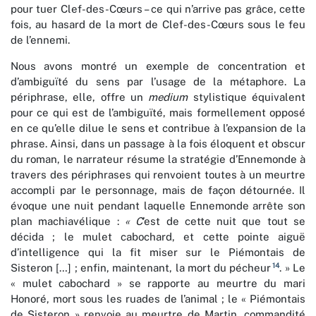
pour tuer Clef-des-Cœurs – ce qui n’arrive pas grâce, cette
fois, au hasard de la mort de Clef-des-Cœurs sous le feu
de l’ennemi.
Nous avons montré un exemple de concentration et
d’ambiguïté du sens par l’usage de la métaphore. La
périphrase, elle, offre un
medium
stylistique équivalent
pour ce qui est de l’ambiguïté, mais formellement opposé
en ce qu’elle dilue le sens et contribue à l’expansion de la
phrase. Ainsi, dans un passage à la fois éloquent et obscur
du roman, le narrateur résume la stratégie d’Ennemonde à
travers des périphrases qui renvoient toutes à un meurtre
accompli par le personnage, mais de façon détournée. Il
évoque une nuit pendant laquelle Ennemonde arrête son
plan machiavélique :
« C
’est de cette nuit que tout se
décida ; le mulet cabochard, et cette pointe aiguë
d’intelligence qui la fit miser sur le Piémontais de
14
Sisteron […] ; enfin, maintenant, la mort du pécheur
. » Le
« mulet cabochard » se rapporte au meurtre du mari
Honoré, mort sous les ruades de l’animal ; le « Piémontais
de Sisteron » renvoie au meurtre de Martin, commandité