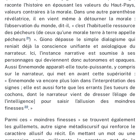
raconte l’histoire en épousant les valeurs du Haut-Pays,
valeurs contraires à la morale. Dans une autre parenthèse
révélatrice, il en vient même à détourner la morale :
l’observation du monde, dit-il, « c’est l’habituelle ressource
des pécheurs (de ceux qu’une morale terre à terre appelle
21
pécheurs
) ». Giono dépasse le simple dialogisme qui
reniait déjà la conscience unifiante et axiologique du
narrateur. Ici, l’instance narrative est soumise à ses
personnages qui deviennent donc autonomes et opaques.
Aussi Ennemonde apparaît-elle toute-puissante, y compris
sur le narrateur, qui met en avant cette supériorité :
« Ennemonde va encore plus loin dans l’interprétation des
signes ; elle est aussi forte que les errants [les tueurs de
cochons, dont le narrateur vient de dresser l’éloge de
l’intelligence] pour saisir l’allusion des moindres
22
finesses
. »
Parmi ces « moindres finesses » se trouvent également
les guillemets, autre signe métadiscursif qui renforce le
caractère allusif du récit. En mettant un mot ou une