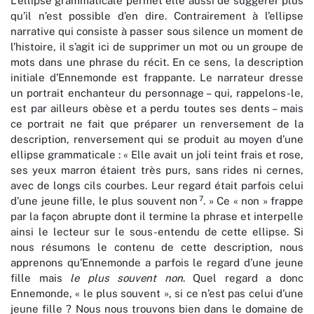
L’ellipse grammaticale permet elle aussi de suggérer plus
qu’il n’est possible d’en dire. Contrairement à l’ellipse
narrative qui consiste à passer sous silence un moment de
l’histoire, il s’agit ici de supprimer un mot ou un groupe de
mots dans une phrase du récit. En ce sens, la description
initiale d’Ennemonde est frappante. Le narrateur dresse
un portrait enchanteur du personnage – qui, rappelons-le,
est par ailleurs obèse et a perdu toutes ses dents – mais
ce portrait ne fait que préparer un renversement de la
description, renversement qui se produit au moyen d’une
ellipse grammaticale : « Elle avait un joli teint frais et rose,
ses yeux marron étaient très purs, sans rides ni cernes,
avec de longs cils courbes. Leur regard était parfois celui
7
d’une jeune fille, le plus souvent non
. » Ce « non » frappe
par la façon abrupte dont il termine la phrase et interpelle
ainsi le lecteur sur le sous-entendu de cette ellipse. Si
nous résumons le contenu de cette description, nous
apprenons qu’Ennemonde a parfois le regard d’une jeune
fille mais
le plus souvent
non
. Quel regard a donc
Ennemonde, « le plus souvent », si ce n’est pas celui d’une
jeune fille ? Nous nous trouvons bien dans le domaine de