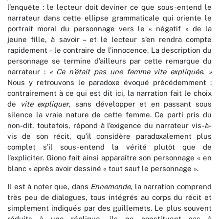
l’enquête : le lecteur doit deviner ce que sous-entend le
narrateur dans cette ellipse grammaticale qui oriente le
portrait moral du personnage vers le « négatif » de la
jeune fille, à savoir – et le lecteur s’en rendra compte
rapidement – le contraire de l’innocence. La description du
personnage se termine d’ailleurs par cette remarque du
narrateur :
« Ce n’était pas une femme vite expliquée
.
»
Nous y retrouvons le paradoxe évoqué précédemment :
contrairement à ce qui est dit ici, la narration fait le choix
de
vite expliquer
, sans développer et en passant sous
silence la vraie nature de cette femme. Ce parti pris du
non-dit, toutefois, répond à l’exigence du narrateur vis-à-
vis de son récit, qu’il considère paradoxalement plus
complet s’il sous-entend la vérité plutôt que de
l’expliciter. Giono fait ainsi apparaître son personnage « en
blanc » après avoir dessiné « tout sauf le personnage ».
Il est à noter que, dans
Ennemonde
, la narration comprend
très peu de dialogues, tous intégrés au corps du récit et
simplement indiqués par des guillemets. Le plus souvent
réduits à une réplique, ils ne constituent pas à