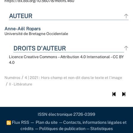
https://dx.doi.org/10.56078/motifs.460
AUTEUR
Anne-Aël
Ropars
Université de Bretagne Occidentale
DROITS D'AUTEUR
Licence Creative Commons – Attribution 4.0 International – CC BY
4.0
Numéros
4 | 2021 : Hors-champ et non-dit dans le texte et l’image
II - Littérature
ISSN électronique 2726-0399
Flux RSS
—
Plan du site
—
Contacts, informations légales et
crédits
—
Politiques de publication
—
Statistiques