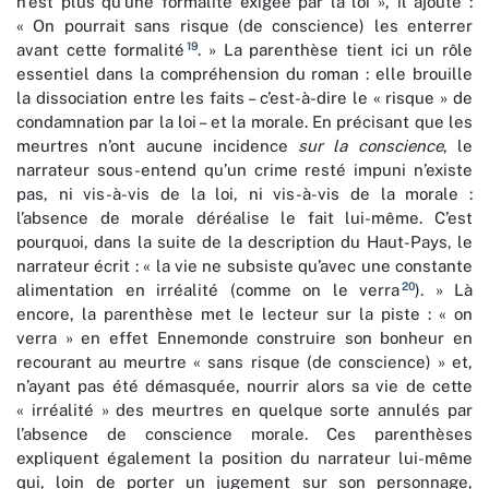
n’est plus qu’une formalité exigée par la loi », il ajoute :
« On pourrait sans risque (de conscience) les enterrer
19
avant cette formalité
. » La parenthèse tient ici un rôle
essentiel dans la compréhension du roman : elle brouille
la dissociation entre les faits – c’est-à-dire le « risque » de
condamnation par la loi – et la morale. En précisant que les
meurtres n’ont aucune incidence
sur la conscience
, le
narrateur sous-entend qu’un crime resté impuni n’existe
pas, ni vis-à-vis de la loi, ni vis-à-vis de la morale :
l’absence de morale déréalise le fait lui-même. C’est
pourquoi, dans la suite de la description du Haut-Pays, le
narrateur écrit : « la vie ne subsiste qu’avec une constante
20
alimentation en irréalité (comme on le verra
). » Là
encore, la parenthèse met le lecteur sur la piste : « on
verra » en effet Ennemonde construire son bonheur en
recourant au meurtre « sans risque (de conscience) » et,
n’ayant pas été démasquée, nourrir alors sa vie de cette
« irréalité » des meurtres en quelque sorte annulés par
l’absence de conscience morale. Ces parenthèses
expliquent également la position du narrateur lui-même
qui, loin de porter un jugement sur son personnage,