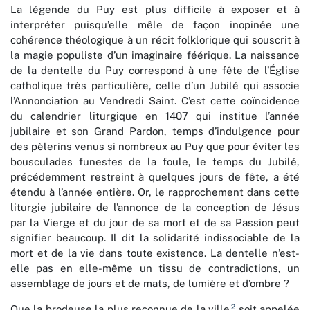
La légende du Puy est plus difficile à exposer et à
interpréter puisqu’elle mêle de façon inopinée une
cohérence théologique à un récit folklorique qui souscrit à
la magie populiste d’un imaginaire féérique. La naissance
de la dentelle du Puy correspond à une fête de l’Église
catholique très particulière, celle d’un Jubilé qui associe
l’Annonciation au Vendredi Saint. C’est cette coïncidence
du calendrier liturgique en 1407 qui institue l’année
jubilaire et son Grand Pardon, temps d’indulgence pour
des pèlerins venus si nombreux au Puy que pour éviter les
bousculades funestes de la foule, le temps du Jubilé,
précédemment restreint à quelques jours de fête, a été
étendu à l’année entière. Or, le rapprochement dans cette
liturgie jubilaire de l’annonce de la conception de Jésus
par la Vierge et du jour de sa mort et de sa Passion peut
signifier beaucoup. Il dit la solidarité indissociable de la
mort et de la vie dans toute existence. La dentelle n’est-
elle pas en elle-même un tissu de contradictions, un
assemblage de jours et de mats, de lumière et d’ombre ?
2
Que la brodeuse la plus reconnue de la ville
soit appelée