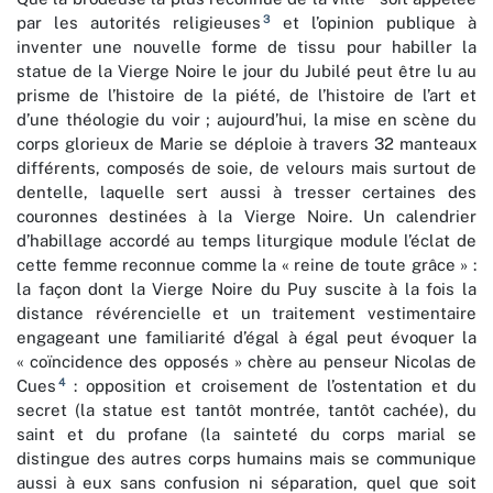
3
par les autorités religieuses
et l’opinion publique à
inventer une nouvelle forme de tissu pour habiller la
statue de la Vierge Noire le jour du Jubilé peut être lu au
prisme de l’histoire de la piété, de l’histoire de l’art et
d’une théologie du voir ; aujourd’hui, la mise en scène du
corps glorieux de Marie se déploie à travers 32 manteaux
différents, composés de soie, de velours mais surtout de
dentelle, laquelle sert aussi à tresser certaines des
couronnes destinées à la Vierge Noire. Un calendrier
d’habillage accordé au temps liturgique module l’éclat de
cette femme reconnue comme la « reine de toute grâce » :
la façon dont la Vierge Noire du Puy suscite à la fois la
distance révérencielle et un traitement vestimentaire
engageant une familiarité d’égal à égal peut évoquer la
« coïncidence des opposés » chère au penseur Nicolas de
4
Cues
: opposition et croisement de l’ostentation et du
secret (la statue est tantôt montrée, tantôt cachée), du
saint et du profane (la sainteté du corps marial se
distingue des autres corps humains mais se communique
aussi à eux sans confusion ni séparation, quel que soit