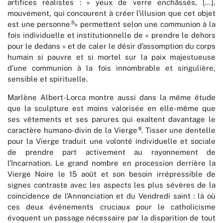
artifices réalistes : « yeux de verre enchâssés, […],
mouvement, qui concourent à créer l’illusion que cet objet
5
est une personne
» permettent selon une communion à la
fois individuelle et institutionnelle de « prendre le dehors
pour le dedans » et de caler le désir d’assomption du corps
humain si pauvre et si mortel sur la paix majestueuse
d’une communion à la fois innombrable et singulière,
sensible et spirituelle.
Marlène Albert-Lorca montre aussi dans la même étude
que la sculpture est moins valorisée en elle-même que
ses vêtements et ses parures qui exaltent davantage le
6
caractère humano-divin de la Vierge
. Tisser une dentelle
pour la Vierge traduit une volonté individuelle et sociale
de prendre part activement au rayonnement de
l’Incarnation. Le grand nombre en procession derrière la
Vierge Noire le 15 août et son besoin irrépressible de
signes contraste avec les aspects les plus sévères de la
coïncidence de l’Annonciation et du Vendredi saint : là où
ces deux événements cruciaux pour le catholicisme
évoquent un passage nécessaire par la disparition de tout