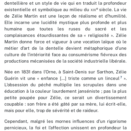
dentellière et un style de vie qui en traduit la profondeur
e
existentielle et symbolique au milieu du
xix
siècle. La vie
de Zélie Martin est une leçon de réalisme et d’humilité.
Elle incarne une lucidité mystique plus profonde et plus
humaine que toutes les ruses du sacré et les
complaisances étourdissantes de sa « religiosité ». Zélie
Martin donne force et vigueur à une vocation laïque où le
métier d’art de la dentelle devient métaphorique d’une
culture de l’intériorité face au consumérisme fiévreux des
productions mécanisées de la société industrielle libérale.
Née en 1831 dans l’Orne, à Saint-Denis sur Sarthon, Zélie
7
Guérin vit une « enfance […] triste comme un linceul
».
L’obsession du péché multiplie les scrupules dans une
éducation à la couleur lourdement janséniste ; pas la plus
petite poupée pour Zélie, ce serait un divertissement
coupable : son frère a été gâté par sa mère, lui écrit-elle,
mais pour elle, trop de sévérité et de raideur.
Cependant, malgré les mornes influences d’un rigorisme
pernicieux, la foi et l’affection unissent en profondeur la