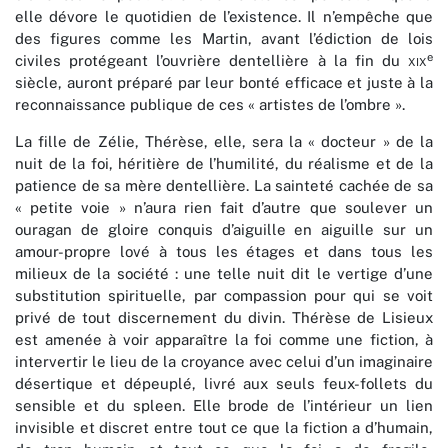
elle dévore le quotidien de l’existence. Il n’empêche que
des figures comme les Martin, avant l’édiction de lois
e
civiles protégeant l’ouvrière dentellière à la fin du
xix
siècle, auront préparé par leur bonté efficace et juste à la
reconnaissance publique de ces « artistes de l’ombre ».
La fille de Zélie, Thérèse, elle, sera la « docteur » de la
nuit de la foi, héritière de l’humilité, du réalisme et de la
patience de sa mère dentellière. La sainteté cachée de sa
« petite voie » n’aura rien fait d’autre que soulever un
ouragan de gloire conquis d’aiguille en aiguille sur un
amour-propre lové à tous les étages et dans tous les
milieux de la société : une telle nuit dit le vertige d’une
substitution spirituelle, par compassion pour qui se voit
privé de tout discernement du divin. Thérèse de Lisieux
est amenée à voir apparaître la foi comme une fiction, à
intervertir le lieu de la croyance avec celui d’un imaginaire
désertique et dépeuplé, livré aux seuls feux-follets du
sensible et du spleen. Elle brode de l’intérieur un lien
invisible et discret entre tout ce que la fiction a d’humain,