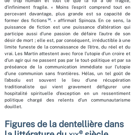
de trop humain et tout ce que la foi a de fragile,
d’infiniment fragile. « Moins l’esprit comprend tout en
percevant davantage, plus grande est sa capacité de
14
former des fictions
. » affirmait Spinoza. En ce sens, la
puissance de fiction est une puissance d’altération qui
participe aussi d’une passion de défaire l’autre de son
désir de mort ; elle est, par conséquent, irréductible à une
limite funeste de la connaissance de l’être, du réel et du
vrai. Les Martin attestent avec force l’utopie d’un croire et
d’un agir qui ne passent pas par le tout-politique et par sa
préséance de la communication immédiate sur l’utopie
d’une communion sans frontières. Hélas, un tel goût de
l’absolu est souvent le lieu d’une récupération
traditionaliste qui vient gravement défigurer une
hospitalité spirituelle d’exception en un ressentiment
politique chargé des relents d’un communautarisme
douillet.
Figures de la dentellière dans
e
la littérature du
xix
siècle