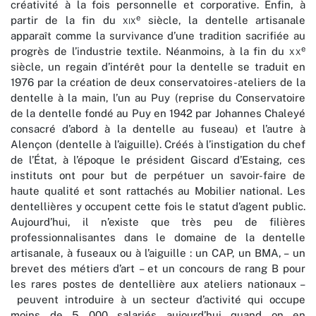
créativité à la fois personnelle et corporative. Enfin, à
e
partir de la fin du
xix
siècle, la dentelle artisanale
apparaît comme la survivance d’une tradition sacrifiée au
e
progrès de l’industrie textile. Néanmoins, à la fin du
xx
siècle, un regain d’intérêt pour la dentelle se traduit en
1976 par la création de deux conservatoires-ateliers de la
dentelle à la main, l’un au Puy (reprise du Conservatoire
de la dentelle fondé au Puy en 1942 par Johannes Chaleyé
consacré d’abord à la dentelle au fuseau) et l’autre à
Alençon (dentelle à l’aiguille). Créés à l’instigation du chef
de l’État, à l’époque le président Giscard d’Estaing, ces
instituts ont pour but de perpétuer un savoir-faire de
haute qualité et sont rattachés au Mobilier national. Les
dentellières y occupent cette fois le statut d’agent public.
Aujourd’hui, il n’existe que très peu de filières
professionnalisantes dans le domaine de la dentelle
artisanale, à fuseaux ou à l’aiguille : un CAP, un BMA, – un
brevet des métiers d’art – et un concours de rang B pour
les rares postes de dentellière aux ateliers nationaux –
peuvent introduire à un secteur d’activité qui occupe
moins de 5 000 salariés aujourd’hui quand on en