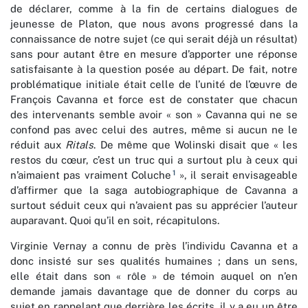
de déclarer, comme à la fin de certains dialogues de
jeunesse de Platon, que nous avons progressé dans la
connaissance de notre sujet (ce qui serait déjà un résultat)
sans pour autant être en mesure d’apporter une réponse
satisfaisante à la question posée au départ. De fait, notre
problématique initiale était celle de l’unité de l’œuvre de
François Cavanna et force est de constater que chacun
des intervenants semble avoir « son » Cavanna qui ne se
confond pas avec celui des autres, même si aucun ne le
réduit aux
Ritals
. De même que Wolinski disait que « les
restos du cœur, c’est un truc qui a surtout plu à ceux qui
1
n’aimaient pas vraiment Coluche
», il serait envisageable
d’affirmer que la saga autobiographique de Cavanna a
surtout séduit ceux qui n’avaient pas su apprécier l’auteur
auparavant. Quoi qu’il en soit, récapitulons.
Virginie Vernay a connu de près l’individu Cavanna et a
donc insisté sur ses qualités humaines ; dans un sens,
elle était dans son « rôle » de témoin auquel on n’en
demande jamais davantage que de donner du corps au
sujet en rappelant que derrière les écrits, il y a eu un être