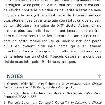
la religion. De ce point de vue, si tout acte d’écrire est acte
de révolte contre le maintien d’une vérité à l’état de non-
dit, alors la prodigalité scripturaire de Cavanna ne doit
plus étonner, pas davantage que son statut unique au sein
e
de la littérature française du XX
siècle. Autant on ne
compte plus les individus qui n’ont jamais eu droit à la
parole, autant sont rares les auteurs qui ont pu parler au
nom de cette masse réduite au silence non pas parce
qu’ils en avaient pitié mais parce qu’ils en étaient
directement issus. Rien que pour cette raison, et au risque
de terminer sur un cliché, François Cavanna n’a donc pas
fini de nous interpeler. Et de nous manquer.
NOTES
1
Georges Wolinski, « Mon Coluche »
in
Je montre tout !
,
Charlie
Hebdo
hors-série n° 14, Paris, Rotative 2001, p. 66.
2
François Morel, « La frise de Cabu »
in
Grâces matinales
, Paris,
Bouquins, 2022, p. 867.
3
François Cavanna, « Censure ? Où ça ? »
in Cavanna à Charlie