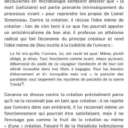
découvertes en microbiologie semblent attester que « la
mort (cellulaire) est partie prenante intrinsèquement du
processus vivant » pour reprendre les propos de Lionel
Simonneau. Contre la création, il récuse l’idée même de
création : loin de s’en tenir à ce que l’on pourrait appeler
un anticléricalisme de bon aloi, il professe un athéisme
radical qui fait l’économie du principe créateur et rend
l’idée même de Dieu inutile à la lisibilité de l’univers :
La foi m’a quitté, l’univers, lui, est resté tel quel. Même, plutôt
allégé, je dirais. Tout fonctionne comme avant, mieux qu’avant,
débarrassé du poids de ce voyageur clandestin et de tout son
attirail incasable dans nos filets à bagages. Pour les besoins
d’étonnement et d’« incroyable mais vrai », le postulat des
parallèles vaut largement les mystères de pacotille de la sainte
6
Trinité
.
Cavanna se dresse contre la création précisément parce
qu’il ne la reconnaît pas en tant que création : il ne rejette
pas l’univers dans son entièreté, il lui reconnait même un
fonctionnement qui pourrait être satisfaisant, mais il ne
l’envisage pas comme le fruit de la création ou même
« d’une » création. Faisant fi de la théodicée leibnizienne