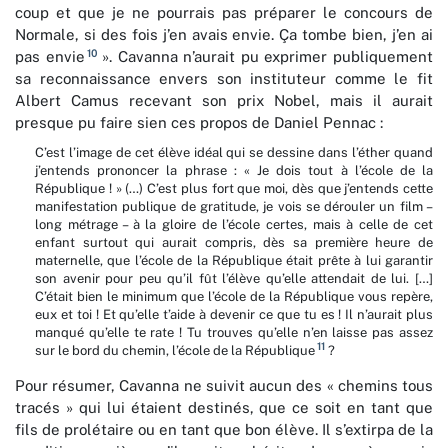
coup et que je ne pourrais pas préparer le concours de
Normale, si des fois j’en avais envie. Ça tombe bien, j’en ai
10
pas envie
». Cavanna n’aurait pu exprimer publiquement
sa reconnaissance envers son instituteur comme le fit
Albert Camus recevant son prix Nobel, mais il aurait
presque pu faire sien ces propos de Daniel Pennac :
C’est l’image de cet élève idéal qui se dessine dans l’éther quand
j’entends prononcer la phrase : « Je dois tout à l’école de la
République ! » (…) C’est plus fort que moi, dès que j’entends cette
manifestation publique de gratitude, je vois se dérouler un film –
long métrage – à la gloire de l’école certes, mais à celle de cet
enfant surtout qui aurait compris, dès sa première heure de
maternelle, que l’école de la République était prête à lui garantir
son avenir pour peu qu’il fût l’élève qu’elle attendait de lui. […]
C’était bien le minimum que l’école de la République vous repère,
eux et toi ! Et qu’elle t’aide à devenir ce que tu es ! Il n’aurait plus
manqué qu’elle te rate ! Tu trouves qu’elle n’en laisse pas assez
11
sur le bord du chemin, l’école de la République
?
Pour résumer, Cavanna ne suivit aucun des « chemins tous
tracés » qui lui étaient destinés, que ce soit en tant que
fils de prolétaire ou en tant que bon élève. Il s’extirpa de la