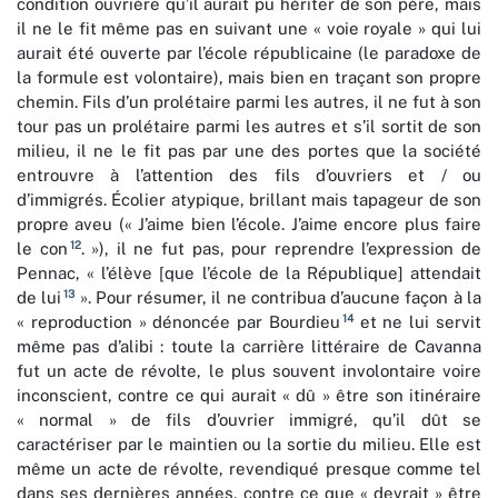
condition ouvrière qu’il aurait pu hériter de son père, mais
il ne le fit même pas en suivant une « voie royale » qui lui
aurait été ouverte par l’école républicaine (le paradoxe de
la formule est volontaire), mais bien en traçant son propre
chemin. Fils d’un prolétaire parmi les autres, il ne fut à son
tour pas un prolétaire parmi les autres et s’il sortit de son
milieu, il ne le fit pas par une des portes que la société
entrouvre à l’attention des fils d’ouvriers et / ou
d’immigrés. Écolier atypique, brillant mais tapageur de son
propre aveu (« J’aime bien l’école. J’aime encore plus faire
12
le con
. »), il ne fut pas, pour reprendre l’expression de
Pennac, « l’élève [que l’école de la République] attendait
13
de lui
». Pour résumer, il ne contribua d’aucune façon à la
14
« reproduction » dénoncée par Bourdieu
et ne lui servit
même pas d’alibi : toute la carrière littéraire de Cavanna
fut un acte de révolte, le plus souvent involontaire voire
inconscient, contre ce qui aurait « dû » être son itinéraire
« normal » de fils d’ouvrier immigré, qu’il dût se
caractériser par le maintien ou la sortie du milieu. Elle est
même un acte de révolte, revendiqué presque comme tel
dans ses dernières années, contre ce que « devrait » être