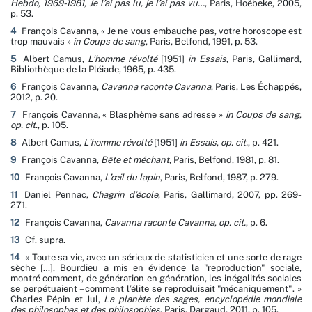
Hebdo, 1969-1981, Je l’ai pas lu, je l’ai pas vu…
, Paris, Hoëbeke, 2005,
p. 53.
4
François Cavanna, « Je ne vous embauche pas, votre horoscope est
trop mauvais »
in Coups de sang
, Paris, Belfond, 1991, p. 53.
5
Albert Camus,
L’homme révolté
[1951]
in
Essais
, Paris, Gallimard,
Bibliothèque de la Pléiade, 1965, p. 435.
6
François Cavanna,
Cavanna raconte Cavanna
, Paris, Les Échappés,
2012, p. 20.
7
François Cavanna, « Blasphème sans adresse »
in Coups de sang
,
op. cit.
, p. 105.
8
Albert Camus,
L’homme révolté
[1951]
in
Essais
,
op. cit.
, p. 421.
9
François Cavanna,
Bête et méchant
, Paris, Belfond, 1981, p. 81.
10
François Cavanna,
L’œil du lapin
, Paris, Belfond, 1987, p. 279.
11
Daniel Pennac,
Chagrin d’école
, Paris, Gallimard, 2007, pp. 269-
271.
12
François Cavanna,
Cavanna raconte Cavanna
,
op. cit.
, p. 6.
13
Cf. supra.
14
« Toute sa vie, avec un sérieux de statisticien et une sorte de rage
sèche […], Bourdieu a mis en évidence la "reproduction" sociale,
montré comment, de génération en génération, les inégalités sociales
se perpétuaient – comment l’élite se reproduisait "mécaniquement". »
Charles Pépin et Jul,
La planète des sages, encyclopédie mondiale
des philosophes et des philosophies
, Paris, Dargaud, 2011, p. 105.