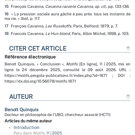
15
François Cavanna,
Cavanna raconte Cavanna
,
op. cit.
, pp. 133-138.
16
« La pression sociale aura gâché à peu près tous les instants de
ma vie. »
Ibid.
, p. 117.
17
François Cavanna,
Les Russkoffs
, Paris, Belfond, 1979, p. 7.
18
Francois Cavanna,
Le Hun blond
, Paris, Albin Michel, 1998, p. 103.
CITER CET ARTICLE
Référence électronique
Benoît
Quinquis
, « Conclusion »,
Motifs
[En ligne], 11 | 2025, mis en
ligne le 24 décembre 2025, consulté le 09 août 2026. URL :
https://motifs.pergola-publications.fr/index.php?id=1671 ; DOI :
https://dx.doi.org/10.56078/motifs.1671
AUTEUR
Benoît
Quinquis
Docteur en philosophie de l’UBO, chercheur associé (HCTI)
Articles du même auteur
Introduction
Paru dans
Motifs
,
11 | 2025