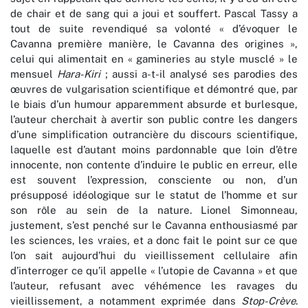
de chair et de sang qui a joui et souffert. Pascal Tassy a
tout de suite revendiqué sa volonté « d’évoquer le
Cavanna première manière, le Cavanna des origines »,
celui qui alimentait en « gamineries au style musclé » le
mensuel
Hara-Kiri
; aussi a-t-il analysé ses parodies des
œuvres de vulgarisation scientifique et démontré que, par
le biais d’un humour apparemment absurde et burlesque,
l’auteur cherchait à avertir son public contre les dangers
d’une simplification outrancière du discours scientifique,
laquelle est d’autant moins pardonnable que loin d’être
innocente, non contente d’induire le public en erreur, elle
est souvent l’expression, consciente ou non, d’un
présupposé idéologique sur le statut de l’homme et sur
son rôle au sein de la nature. Lionel Simonneau,
justement, s’est penché sur le Cavanna enthousiasmé par
les sciences, les vraies, et a donc fait le point sur ce que
l’on sait aujourd’hui du vieillissement cellulaire afin
d’interroger ce qu’il appelle « l’utopie de Cavanna » et que
l’auteur, refusant avec véhémence les ravages du
vieillissement, a notamment exprimée dans
Stop-Crève
.