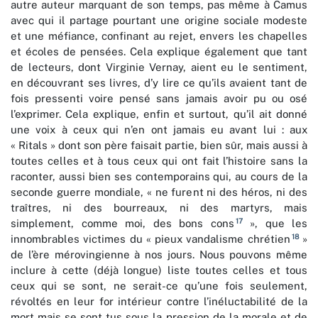
autre auteur marquant de son temps, pas même à Camus
avec qui il partage pourtant une origine sociale modeste
et une méfiance, confinant au rejet, envers les chapelles
et écoles de pensées. Cela explique également que tant
de lecteurs, dont Virginie Vernay, aient eu le sentiment,
en découvrant ses livres, d’y lire ce qu’ils avaient tant de
fois pressenti voire pensé sans jamais avoir pu ou osé
l’exprimer. Cela explique, enfin et surtout, qu’il ait donné
une voix à ceux qui n’en ont jamais eu avant lui : aux
« Ritals » dont son père faisait partie, bien sûr, mais aussi à
toutes celles et à tous ceux qui ont fait l’histoire sans la
raconter, aussi bien ses contemporains qui, au cours de la
seconde guerre mondiale, « ne furent ni des héros, ni des
traîtres, ni des bourreaux, ni des martyrs, mais
17
simplement, comme moi, des bons cons
», que les
18
innombrables victimes du « pieux vandalisme chrétien
»
de l’ère mérovingienne à nos jours. Nous pouvons même
inclure à cette (déjà longue) liste toutes celles et tous
ceux qui se sont, ne serait-ce qu’une fois seulement,
révoltés en leur for intérieur contre l’inéluctabilité de la
mort mais se sont tus sous la pression de la morale et de