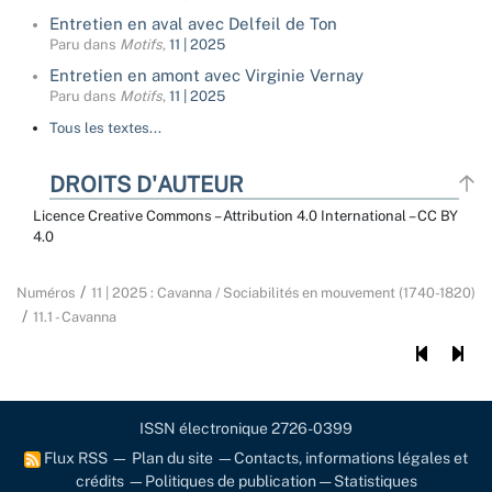
Entretien en aval avec Delfeil de Ton
Paru dans
Motifs
,
11 | 2025
Entretien en amont avec Virginie Vernay
Paru dans
Motifs
,
11 | 2025
Tous les textes...
DROITS D'AUTEUR
Licence Creative Commons – Attribution 4.0 International – CC BY
4.0
Numéros
11 | 2025 : Cavanna / Sociabilités en mouvement (1740-1820)
11.1 - Cavanna
ISSN électronique 2726-0399
Flux RSS
—
Plan du site
—
Contacts, informations légales et
crédits
—
Politiques de publication
—
Statistiques