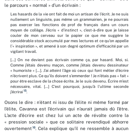
le parcours « normal » d’un écrivain :
Les hasards de la vie ont fait de moi un artisan de l’écrit. Je ne suis
nullement un linguiste, pas même un grammairien, je ne pourrais
pas exercer les fonctions de prof de français dans un cours
moyen de collège. J’écris « d’instinct », c’est-à-dire que je laisse
couler de mon cerveau sur le papier ce que me suggère le
considérable stock accumulé par mes lectures et ce qu’on appelle
l’« inspiration », et amené à son degré optimum d’efficacité par un
vigilant travail.
[…] On ne devient pas écrivain comme ça, par hasard. Moi, si.
Comme j’étais devenu maçon, comme j’étais devenu dessinateur
« humoriste » […]. J’ai atteint l’âge où ceux qui font métier d’écrire
n’écrivent plus. Ce qu’ils doivent s’emmerder ! Je n’étais pas « fait »
pour être esclave de la chose écrite. Je le suis devenu. Écrire m’est
nécessaire, vital. […] C’est pourquoi, jusqu’à l’ultime seconde
15
j’écrirai
.
Osons le dire : n’étant ni issu de l’élite ni même formé par
l’élite, Cavanna est l’écrivain qui n’aurait jamais dû l’être.
L’acte d’écrire est chez lui un acte de révolte contre la
« pression sociale » que ce solitaire revendiqué abhorre
16
ouvertement
. Cela explique qu’il ne ressemble à aucun