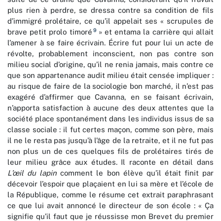
plus rien à perdre, se dressa contre sa condition de fils
d’immigré prolétaire, ce qu’il appelait ses « scrupules de
9
brave petit prolo timoré
» et entama la carrière qui allait
l’amener à se faire écrivain. Écrire fut pour lui un acte de
révolte, probablement inconscient, non pas contre son
milieu social d’origine, qu’il ne renia jamais, mais contre ce
que son appartenance audit milieu était censée impliquer :
au risque de faire de la sociologie bon marché, il n’est pas
exagéré d’affirmer que Cavanna, en se faisant écrivain,
n’apporta satisfaction à aucune des deux attentes que la
société place spontanément dans les individus issus de sa
classe sociale : il fut certes maçon, comme son père, mais
il ne le resta pas jusqu’à l’âge de la retraite, et il ne fut pas
non plus un de ces quelques fils de prolétaires tirés de
leur milieu grâce aux études. Il raconte en détail dans
L’œil du lapin
comment le bon élève qu’il était finit par
décevoir l’espoir que plaçaient en lui sa mère et l’école de
la République, comme le résume cet extrait paraphrasant
ce que lui avait annoncé le directeur de son école : « Ça
signifie qu’il faut que je réussisse mon Brevet du premier