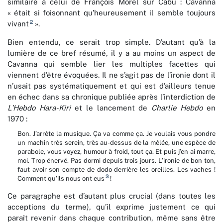
similaire à celui de François Morel sur Cabu : Cavanna
« était si foisonnant qu’heureusement il semble toujours
2
vivant
».
Bien entendu, ce serait trop simple. D’autant qu’à la
lumière de ce bref résumé, il y a au moins un aspect de
Cavanna qui semble lier les multiples facettes qui
viennent d’être évoquées. Il ne s’agit pas de l’ironie dont il
n’usait pas systématiquement et qui est d’ailleurs tenue
en échec dans sa chronique publiée après l’interdiction de
L’Hebdo Hara-Kiri
et le lancement de
Charlie Hebdo
en
1970 :
Bon. J’arrête la musique. Ça va comme ça. Je voulais vous pondre
un machin très serein, très au-dessus de la mêlée, une espèce de
parabole, vous voyez, humour à froid, tout ça. Et puis j’en ai marre,
moi. Trop énervé. Pas dormi depuis trois jours. L’ironie de bon ton,
faut avoir son compte de dodo derrière les oreilles. Les vaches !
3
Comment qu’ils nous ont eus
!
Ce paragraphe est d’autant plus crucial (dans toutes les
acceptions du terme), qu’il exprime justement ce qui
paraît revenir dans chaque contribution, même sans être