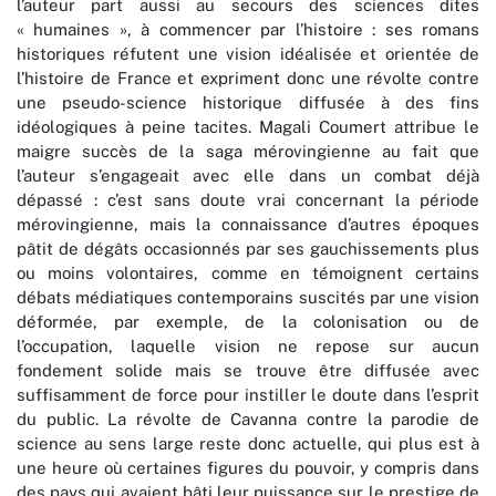
l’auteur part aussi au secours des sciences dites
« humaines », à commencer par l’histoire : ses romans
historiques réfutent une vision idéalisée et orientée de
l’histoire de France et expriment donc une révolte contre
une pseudo-science historique diffusée à des fins
idéologiques à peine tacites. Magali Coumert attribue le
maigre succès de la saga mérovingienne au fait que
l’auteur s’engageait avec elle dans un combat déjà
dépassé : c’est sans doute vrai concernant la période
mérovingienne, mais la connaissance d’autres époques
pâtit de dégâts occasionnés par ses gauchissements plus
ou moins volontaires, comme en témoignent certains
débats médiatiques contemporains suscités par une vision
déformée, par exemple, de la colonisation ou de
l’occupation, laquelle vision ne repose sur aucun
fondement solide mais se trouve être diffusée avec
suffisamment de force pour instiller le doute dans l’esprit
du public. La révolte de Cavanna contre la parodie de
science au sens large reste donc actuelle, qui plus est à
une heure où certaines figures du pouvoir, y compris dans
des pays qui avaient bâti leur puissance sur le prestige de